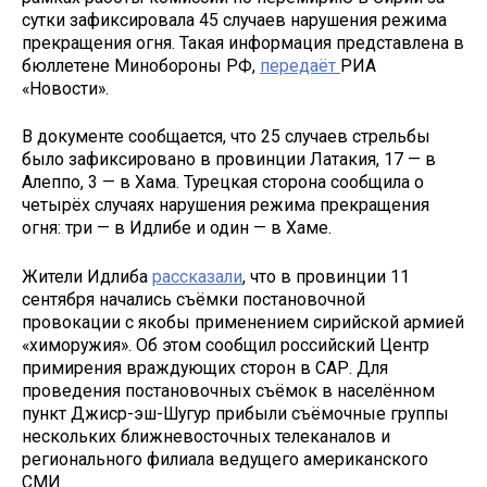
сутки зафиксировала 45 случаев нарушения режима
прекращения огня. Такая информация представлена в
бюллетене Минобороны РФ,
передаёт
РИА
«Новости».
В документе сообщается, что 25 случаев стрельбы
было зафиксировано в провинции Латакия, 17 — в
Алеппо, 3 — в Хама. Турецкая сторона сообщила о
четырёх случаях нарушения режима прекращения
огня: три — в Идлибе и один — в Хаме.
Жители Идлиба
рассказали
, что в провинции 11
сентября начались съёмки постановочной
провокации с якобы применением сирийской армией
«химоружия». Об этом сообщил российский Центр
примирения враждующих сторон в САР. Для
проведения постановочных съёмок в населённом
пункт Джиср-эш-Шугур прибыли съёмочные группы
нескольких ближневосточных телеканалов и
регионального филиала ведущего американского
СМИ.