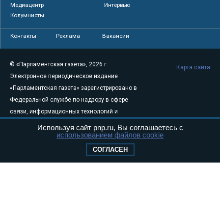
Медиацентр
Интервью
Колумнисты
Контакты
Реклама
Вакансии
© «Парламентская газета», 2026 г.
Карта сайта
Электронное периодическое издание
«Парламентская газета» зарегистрировано в
Федеральной службе по надзору в сфере
связи, информационных технологий и
массовых коммуникаций (Роскомнадзор) 05
Используя сайт pnp.ru, Вы соглашаетесь с
использованием файлов cookie
августа 2011 года. 18+
Свидетельство о регистрации Эл № ФС77-
СОГЛАСЕН
46097
Учредитель — АНО «Парламентская газета»
Исполняющий обязанности главного
редактора — Абдуллаев М.Р.
Тел.: +7 (495) 637–69–79 E-mail:
pg@pnp.ru