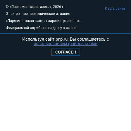
© «Парламентская газета», 2026 г.
Карта сайта
Электронное периодическое издание
«Парламентская газета» зарегистрировано в
Федеральной службе по надзору в сфере
связи, информационных технологий и
Используя сайт pnp.ru, Вы соглашаетесь с
массовых коммуникаций (Роскомнадзор) 05
использованием файлов cookie
августа 2011 года. 18+
СОГЛАСЕН
Свидетельство о регистрации Эл № ФС77-
46097
Учредитель — АНО «Парламентская газета»
Исполняющий обязанности главного
редактора — Абдуллаев М.Р.
Тел.: +7 (495) 637–69–79 E-mail:
pg@pnp.ru
«Парламентская газета» - официальное еженедельное издание
Федерального Собрания РФ. Издается с 1997 года. Учредители
газеты - Государственная Дума и Совет Федерации РФ. Официальный
публикатор федеральных конституционных законов, федеральных
законов и актов палат Федерального Собрания. «Парламентская
газета» имеет пункты печати и представительства в десяти субъектах