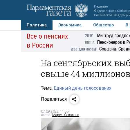
Издание
Федерального Собран
Российской Федераци
Политика
Экономика
Общество
В
Все о пенсиях
Фото
Авторы
Персоны
Мнения
Регионы
Минтруд предлож
20:01
Пенсионеров в Р
08:17
в России
Соцфонд: Средн
два дня назад
На сентябрьских выб
свыше 44 миллионов
Тема:
Единый день голосования
Поделиться
07.09.2022 11:55
Автор:
Мария Соколова