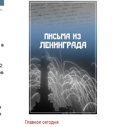
а»
 в
82
ов
в
в
Главное сегодня