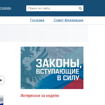
егодня»
Госдума
Совет Федерации
я
Авто
Недвижимость
Технологии
иза
Интересное за неделю