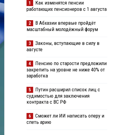
Как изменятся пенсии
1
работающих пенсионеров с 1 августа
В Абхазии впервые пройдёт
2
масштабный молодёжный форум
Законы, вступающие в силу в
3
августе
Пенсию по старости предложили
4
закрепить на уровне не ниже 40% от
заработка
Путин расширил список лиц с
5
судимостью для заключения
контракта с ВС РФ
Сможет ли ИИ написать оперу и
6
спеть арию