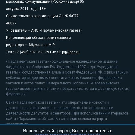
массовых коммуникаций (Роскомнадзор) 05
августа 2011 года. 18+
Свидетельство о регистрации Эл № ФС77-
46097
Учредитель — АНО «Парламентская газета»
Исполняющий обязанности главного
редактора — Абдуллаев М.Р.
Тел.: +7 (495) 637–69–79 E-mail:
pg@pnp.ru
«Парламентская газета» - официальное еженедельное издание
Федерального Собрания РФ. Издается с 1997 года. Учредители
газеты - Государственная Дума и Совет Федерации РФ. Официальный
публикатор федеральных конституционных законов, федеральных
законов и актов палат Федерального Собрания. «Парламентская
газета» имеет пункты печати и представительства в десяти субъектах
федерации.
Сайт «Парламентской газеты» - это оперативные новости и
достоверная информация о принимаемых в стране законах и
деятельности депутатов и сенаторов. При использовании материалов
сайта «Парламентской газеты» активная ссылка на pnp.ru
обязательна.
Используя сайт pnp.ru, Вы соглашаетесь с
На информационном ресурсе применяются
рекомендательные