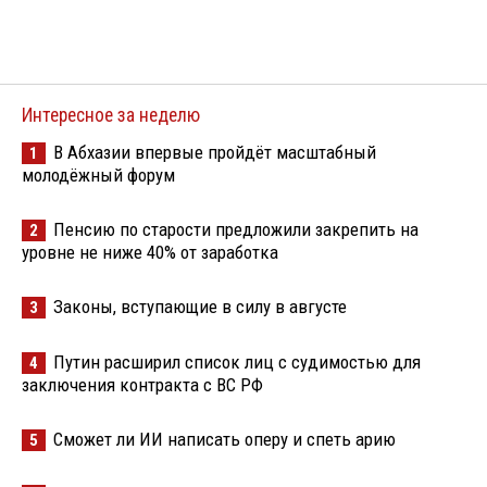
Интересное за неделю
В Абхазии впервые пройдёт масштабный
1
молодёжный форум
Пенсию по старости предложили закрепить на
2
уровне не ниже 40% от заработка
Законы, вступающие в силу в августе
3
Путин расширил список лиц с судимостью для
4
заключения контракта с ВС РФ
Сможет ли ИИ написать оперу и спеть арию
5