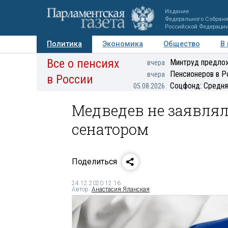
Издание
Федерального Собран
Российской Федераци
Политика
Экономика
Общество
В
Все о пенсиях
Фото
Авторы
Персоны
Мнения
Регионы
Минтруд предлож
вчера
Пенсионеров в Р
вчера
в России
Соцфонд: Средня
05.08.2026
Медведев не заявлял
сенатором
Поделиться
24.12.2020 12:16
Автор:
Анастасия Яланская