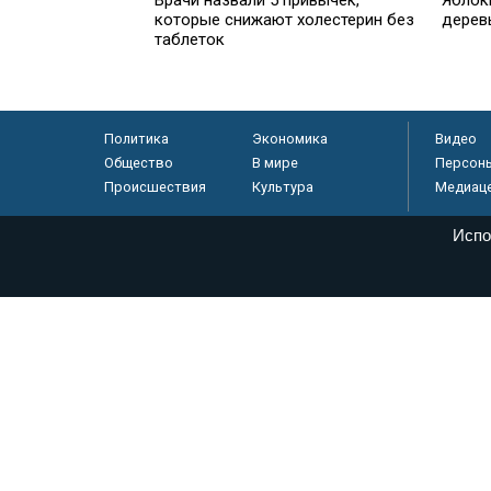
которые снижают холестерин без
дерев
таблеток
Политика
Экономика
Видео
Общество
В мире
Персон
Происшествия
Культура
Медиац
Испо
© «Парламентская газета», 2026 г.
Электронное периодическое издание «Парламентская газета» за
Федеральной службе по надзору в сфере связи, информационных
массовых коммуникаций (Роскомнадзор) 05 августа 2011 года. 1
Свидетельство о регистрации Эл № ФС77-46097
Учредитель — АНО «Парламентская газета»
Исполняющий обязанности главного редактора — Абдуллаев М.Р
Тел.: +7 (495) 637–69–79 E-mail:
pg@pnp.ru
«Парламентская газета» - официальное еженедельное издание Фе
федеральных конституционных законов, федеральных законов и а