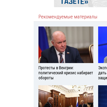
Рекомендуемые материалы
Протесты в Венгрии:
Эксп
политический кризис набирает
дать
обороты
защи