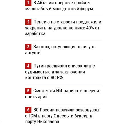
В Абхазии впервые пройдёт
1
масштабный молодёжный форум
Пенсию по старости предложили
2
закрепить на уровне не ниже 40% от
заработка
Законы, вступающие в силу в
3
августе
Путин расширил список лиц с
4
судимостью для заключения
контракта с ВС РФ
Сможет ли ИИ написать оперу и
5
спеть арию
ВС России поразили резервуары
6
с ГСМ в порту Одессы и буксир в
б
порту Николаева