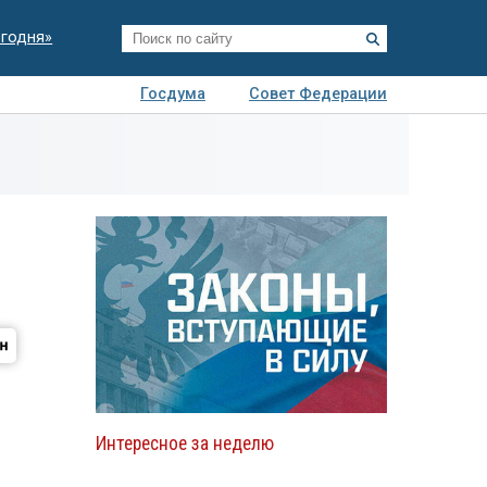
егодня»
Госдума
Совет Федерации
я
Авто
Недвижимость
Технологии
иза
Интересное за неделю