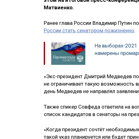
этом на итоговой пресс-конференц
Матвиенко.
Ранее глава России Владимир Путин п
России стать сенатором пожизненно
.
На выборах-2021
намерены промар
«Экс-президент Дмитрий Медведев по
не ограничивает такую возможность в
день Медведев не направлял заявление
Также спикер Совфеда ответила на во
список кандидатов в сенаторы на през
«Когда президент сочтёт необходимым
такой указ планируется или будет при