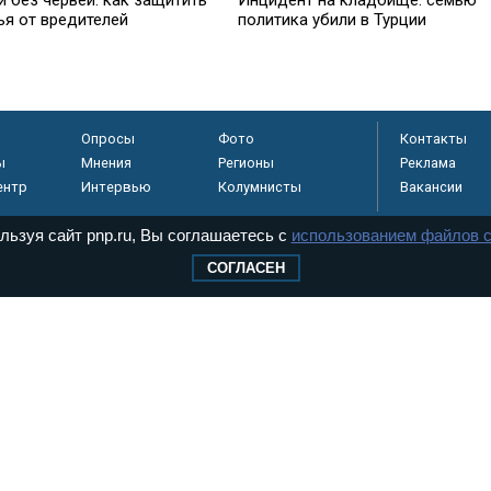
ья от вредителей
политика убили в Турции
Опросы
Фото
Контакты
ы
Мнения
Регионы
Реклама
ентр
Интервью
Колумнисты
Вакансии
льзуя сайт pnp.ru, Вы соглашаетесь с
использованием файлов c
СОГЛАСЕН
регистрировано в
 технологий и
8+
.
дерального Собрания РФ. Издается с 1997 года. Учредители газеты - Государств
ктов палат Федерального Собрания. «Парламентская газета» имеет пункты печати