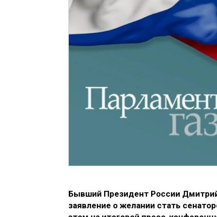
Бывший Президент России Дмитрий
заявление о желании стать сенаторо