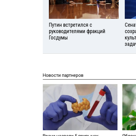
Путин встретился с
Сена
руководителями фракций
сохр
Госдумы
куль
зада
Новости партнеров
Врачи назвали 5 привычек,
Яблок