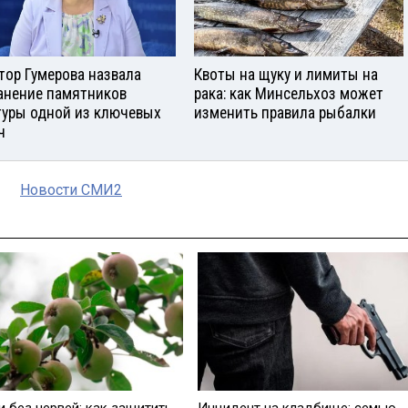
тор Гумерова назвала
Квоты на щуку и лимиты на
анение памятников
рака: как Минсельхоз может
туры одной из ключевых
изменить правила рыбалки
ч
Новости СМИ2
и без червей: как защитить
Инцидент на кладбище: семью