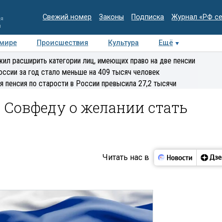
Свежий номер
Законы
Подписка
Журнал «РФ с
ия
и
 мире
Происшествия
Культура
Ещё
Медиацентр
Интервью
Колумнисты
Делова
ил расширить категории лиц, имеющих право на две пенсии
эксперт
оссии за год стало меньше на 409 тысяч человек
я пенсия по старости в России превысила 27,2 тысячи
 Совфеду о желании стать
Читать нас в