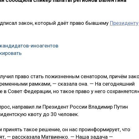
ии сообщила спикер палаты регионов Валентина
одписал закон, который даёт право бывшему
Президенту
 кандидатов-иноагентов
кировать
лучил право стать пожизненным сенатором, причём зак
ременными рамками, — сказала она. — На сегодняшний
 в Совет Федерации, но такое право у него сохраняется»
прос, направил ли Президент России Владимир Путин
идентскую квоту до 30 человек.
 принять такое решение, он нас проинформирует, что
нят, — рассказала Матвиенко. — Наша задача —