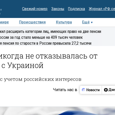
Свежий номер
Законы
Подписка
Журнал «РФ с
ия
и
 мире
Происшествия
Культура
Ещё
Медиацентр
Интервью
Колумнисты
Делова
ил расширить категории лиц, имеющих право на две пенсии
эксперт
оссии за год стало меньше на 409 тысяч человек
я пенсия по старости в России превысила 27,2 тысячи
икогда не отказывалась от
 с Украиной
с учетом российских интересов
Читать нас в