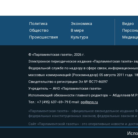
Политика
Экономика
Видео
Общество
В мире
Персон
Происшествия
Культура
Медиац
© «Парламентская газета», 2026 г.
Электронное периодическое издание «Парламентская газета» за
Федеральной службе по надзору в сфере связи, информационных
массовых коммуникаций (Роскомнадзор) 05 августа 2011 года. 1
Свидетельство о регистрации Эл № ФС77-46097
Учредитель — АНО «Парламентская газета»
Исполняющий обязанности главного редактора — Абдуллаев М.Р
Тел.: +7 (495) 637–69–79 E-mail:
pg@pnp.ru
«Парламентская газета» - официальное еженедельное издание Фе
федеральных конституционных законов, федеральных законов и а
Сайт «Парламентской газеты» - это оперативные новости и дост
«Парламентской газеты» активная ссылка на pnp.ru обязательна.
Испо
На информационном ресурсе применяются
рекомендательные т