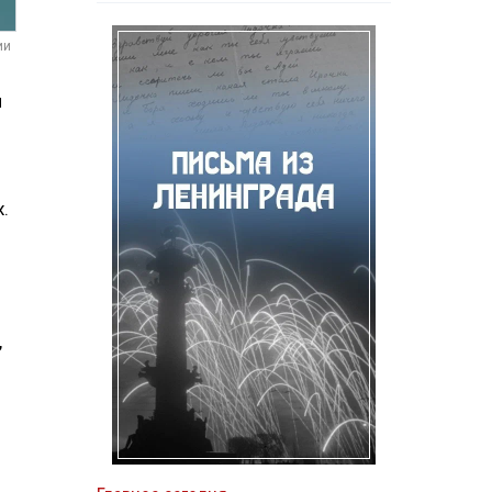
ии
и
.
,