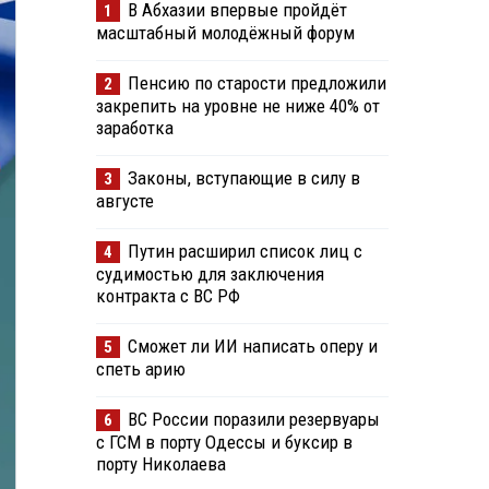
В Абхазии впервые пройдёт
1
масштабный молодёжный форум
Пенсию по старости предложили
2
закрепить на уровне не ниже 40% от
заработка
Законы, вступающие в силу в
3
августе
Путин расширил список лиц с
4
судимостью для заключения
контракта с ВС РФ
Сможет ли ИИ написать оперу и
5
спеть арию
ВС России поразили резервуары
6
с ГСМ в порту Одессы и буксир в
порту Николаева