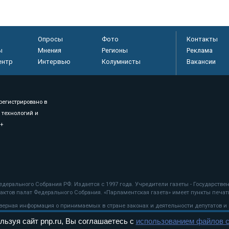
Опросы
Фото
Контакты
ы
Мнения
Регионы
Реклама
ентр
Интервью
Колумнисты
Вакансии
регистрировано в
 технологий и
8+
.
дерального Собрания РФ. Издается с 1997 года. Учредители газеты - Государств
ктов палат Федерального Собрания. «Парламентская газета» имеет пункты печати
оверная информация о принимаемых в стране законах и деятельности депутатов и
льзуя сайт pnp.ru, Вы соглашаетесь с
использованием файлов c
ехнологии