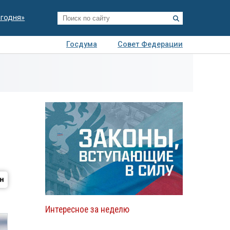
егодня»
Госдума
Совет Федерации
я
Авто
Недвижимость
Технологии
иза
Интересное за неделю