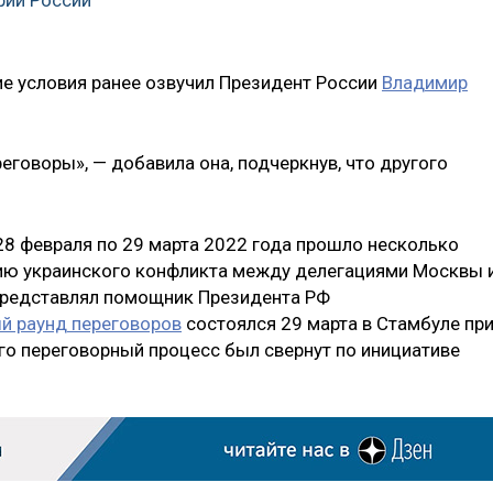
рий России
ие условия ранее озвучил Президент России
Владимир
реговоры», — добавила она, подчеркнув, что другого
 28 февраля по 29 марта 2022 года прошло несколько
нию украинского конфликта между делегациями Москвы 
 представлял помощник Президента РФ
й раунд переговоров
состоялся 29 марта в Стамбуле пр
его переговорный процесс был свернут по инициативе