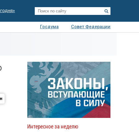
егодня»
Госдума
Совет Федерации
я
Авто
Недвижимость
Технологии
иза
о
Интересное за неделю