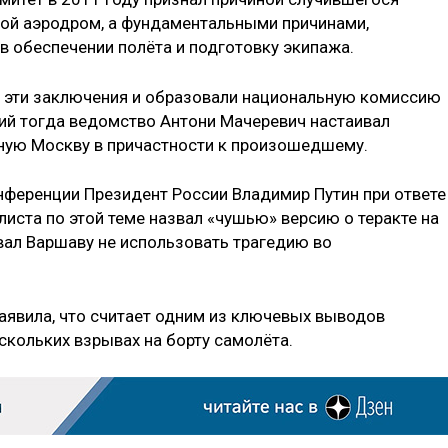
ной аэродром, а фундаментальными причинами,
в обеспечении полёта и подготовку экипажа.
ь эти заключения и образовали национальную комиссию
ий тогда ведомство Антони Мачеревич настаивал
ьную Москву в причастности к произошедшему.
нференции Президент России Владимир Путин при ответе
иста по этой теме назвал «чушью» версию о теракте на
вал Варшаву не использовать трагедию во
заявила, что считает одним из ключевых выводов
скольких взрывах на борту самолёта.