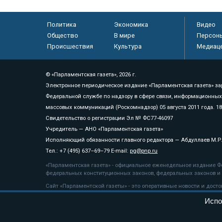
Политика
Экономика
Видео
Общество
В мире
Персон
Происшествия
Культура
Медиац
© «Парламентская газета», 2026 г.
Электронное периодическое издание «Парламентская газета» за
Федеральной службе по надзору в сфере связи, информационных
массовых коммуникаций (Роскомнадзор) 05 августа 2011 года. 1
Свидетельство о регистрации Эл № ФС77-46097
Учредитель — АНО «Парламентская газета»
Исполняющий обязанности главного редактора — Абдуллаев М.Р
Тел.: +7 (495) 637–69–79 E-mail:
pg@pnp.ru
«Парламентская газета» - официальное еженедельное издание Фе
федеральных конституционных законов, федеральных законов и а
Сайт «Парламентской газеты» - это оперативные новости и дост
«Парламентской газеты» активная ссылка на pnp.ru обязательна.
Испо
На информационном ресурсе применяются
рекомендательные т
Положение о защите персональных данных