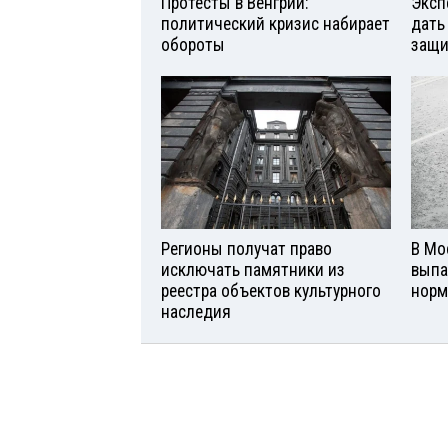
Протесты в Венгрии:
Эксп
политический кризис набирает
дать
обороты
защи
Регионы получат право
В Мо
исключать памятники из
выпа
реестра объектов культурного
норм
наследия