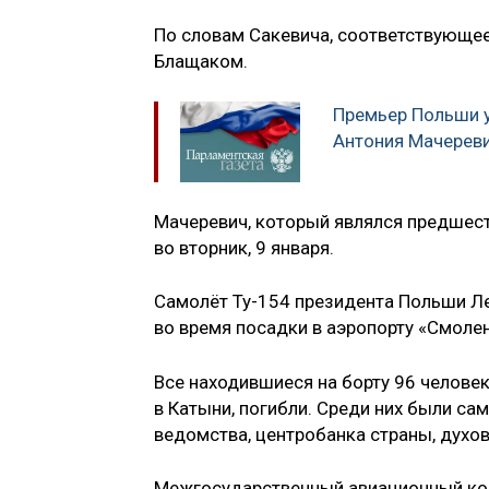
По словам Сакевича, соответствующ
Блащаком.
Премьер Польши 
Антония Мачерев
Мачеревич, который являлся предшест
во вторник, 9 января.
Самолёт Ту-154 президента Польши Ле
во время посадки в аэропорту «Смоле
Все находившиеся на борту 96 челове
в Катыни, погибли. Среди них были сам
ведомства, центробанка страны, духо
Межгосударственный авиационный ком