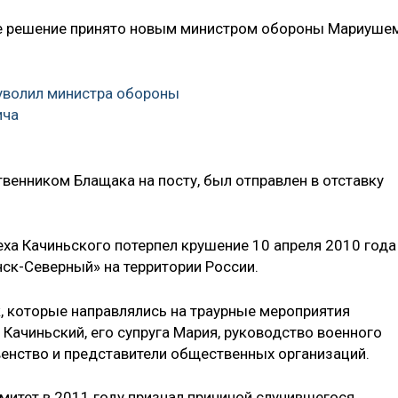
ее решение принято новым министром обороны Мариуше
уволил министра обороны
ича
венником Блащака на посту, был отправлен в отставку
ха Качиньского потерпел крушение 10 апреля 2010 года
нск-Северный» на территории России.
к, которые направлялись на траурные мероприятия
 Качиньский, его супруга Мария, руководство военного
венство и представители общественных организаций.
итет в 2011 году признал причиной случившегося