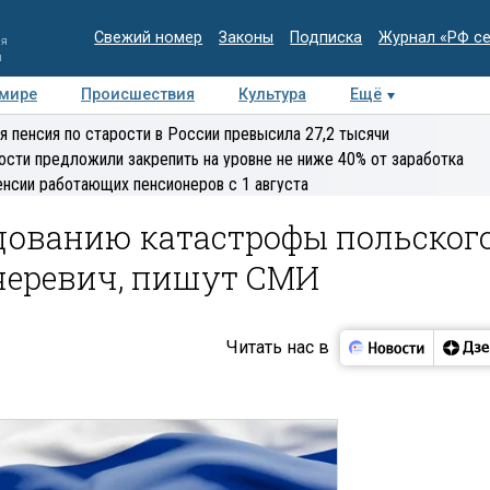
Свежий номер
Законы
Подписка
Журнал «РФ с
ия
и
 мире
Происшествия
Культура
Ещё
Медиацентр
Интервью
Колумнисты
Делова
я пенсия по старости в России превысила 27,2 тысячи
эксперт
ости предложили закрепить на уровне не ниже 40% от заработка
енсии работающих пенсионеров с 1 августа
дованию катастрофы польског
ачеревич, пишут СМИ
Читать нас в