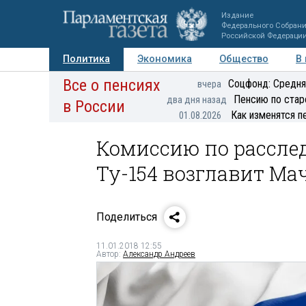
Издание
Федерального Собран
Российской Федераци
Политика
Экономика
Общество
В
Все о пенсиях
Фото
Авторы
Персоны
Мнения
Регионы
Соцфонд: Средня
вчера
Пенсию по стар
два дня назад
в России
Как изменятся п
01.08.2026
Комиссию по рассле
Ту-154 возглавит М
Поделиться
11.01.2018 12:55
Автор:
Александр Андреев