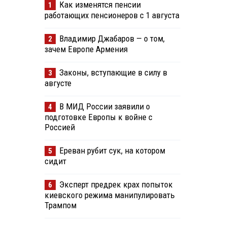
Как изменятся пенсии
1
работающих пенсионеров с 1 августа
Владимир Джабаров — о том,
2
зачем Европе Армения
Законы, вступающие в силу в
3
августе
В МИД России заявили о
4
подготовке Европы к войне с
Россией
Ереван рубит сук, на котором
5
сидит
Эксперт предрек крах попыток
6
киевского режима манипулировать
Трампом