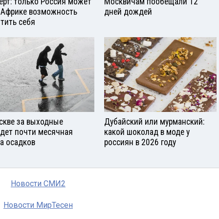
ерт: только Россия может
Москвичам пообещали 12
 Африке возможность
дней дождей
тить себя
скве за выходные
Дубайский или мурманский:
дет почти месячная
какой шоколад в моде у
а осадков
россиян в 2026 году
Новости СМИ2
Новости МирТесен