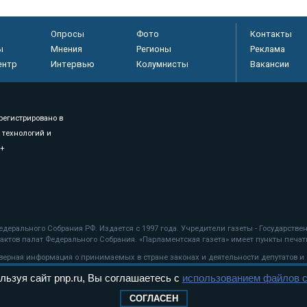
Опросы
Фото
Контакты
ы
Мнения
Регионы
Реклама
ентр
Интервью
Колумнисты
Вакансии
регистрировано в
 технологий и
8+
.
дерального Собрания РФ. Издается с 1997 года. Учредители газеты - Государств
ктов палат Федерального Собрания. «Парламентская газета» имеет пункты печати
оверная информация о принимаемых в стране законах и деятельности депутатов и
льзуя сайт pnp.ru, Вы соглашаетесь с
использованием файлов c
ехнологии
СОГЛАСЕН