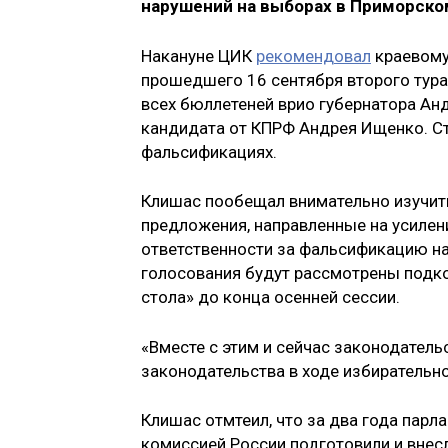
нарушений на выборах в Приморско
Накануне ЦИК
рекомендовал
краевому
прошедшего 16 сентября второго тура
всех бюллетеней врио губернатора Анд
кандидата от КПРФ Андрея Ищенко. Ст
фальсификациях.
Клишас пообещал внимательно изучит
предложения, направленные на усилени
ответственности за фальсификацию на
голосования будут рассмотрены подк
стола» до конца осенней сессии.
«Вместе с этим и сейчас законодател
законодательства в ходе избирательно
Клишас отмтеил, что за два года пар
комиссией России подготовили и внес