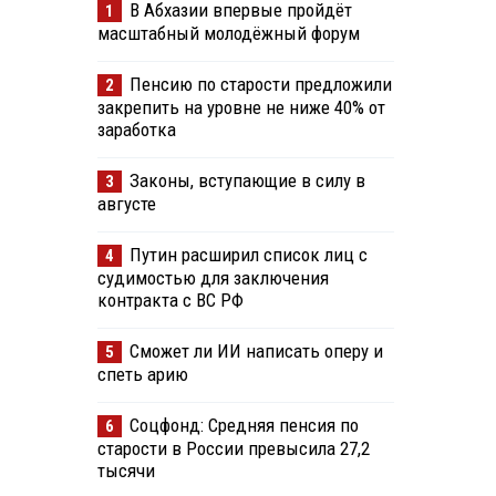
В Абхазии впервые пройдёт
1
масштабный молодёжный форум
Пенсию по старости предложили
2
закрепить на уровне не ниже 40% от
заработка
Законы, вступающие в силу в
3
августе
Путин расширил список лиц с
4
судимостью для заключения
контракта с ВС РФ
Сможет ли ИИ написать оперу и
5
спеть арию
Соцфонд: Средняя пенсия по
6
старости в России превысила 27,2
тысячи
ю