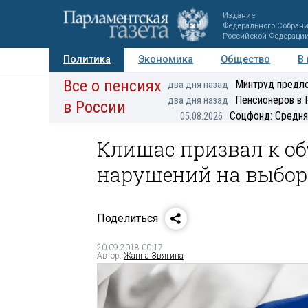
Издание
Федерального Собран
Российской Федераци
Политика
Экономика
Общество
В
Все о пенсиях
Фото
Авторы
Персоны
Мнения
Регионы
Минтруд предло
два дня назад
Пенсионеров в 
два дня назад
в России
Соцфонд: Средня
05.08.2026
Клишас призвал к о
нарушений на выбор
Поделиться
20.09.2018 00:17
Автор:
Жанна Звягина