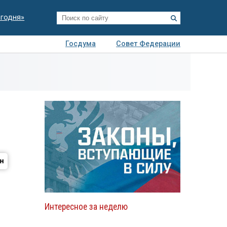
егодня»
Госдума
Совет Федерации
я
Авто
Недвижимость
Технологии
иза
Интересное за неделю