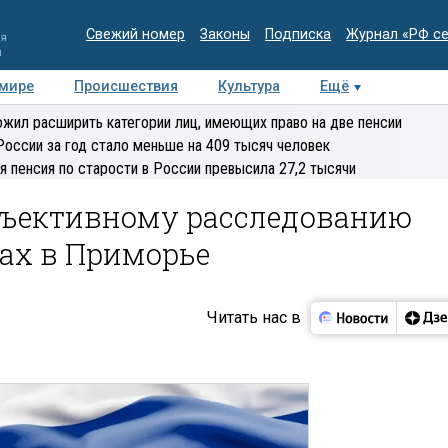
Свежий номер
Законы
Подписка
Журнал «РФ с
ия
и
 мире
Происшествия
Культура
Ещё
Медиацентр
Интервью
Колумнисты
Делова
жил расширить категории лиц, имеющих право на две пенсии
эксперт
России за год стало меньше на 409 тысяч человек
я пенсия по старости в России превысила 27,2 тысячи
бъективному расследованию
ах в Приморье
Читать нас в