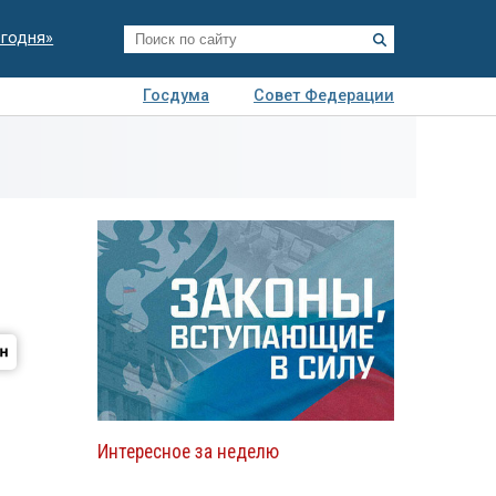
егодня»
Госдума
Совет Федерации
я
Авто
Недвижимость
Технологии
иза
Интересное за неделю