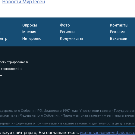
Новости МирТесен
Опросы
Фото
Контакты
ы
Мнения
Регионы
Реклама
ентр
Интервью
Колумнисты
Вакансии
регистрировано в
 технологий и
8+
.
дерального Собрания РФ. Издается с 1997 года. Учредители газеты - Государств
ктов палат Федерального Собрания. «Парламентская газета» имеет пункты печати
оверная информация о принимаемых в стране законах и деятельности депутатов и
льзуя сайт pnp.ru, Вы соглашаетесь с
использованием файлов c