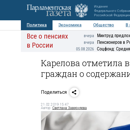
Издание
Федерального Собран
Российской Федераци
Политика
Экономика
Общество
В
Все о пенсиях
Фото
Авторы
Персоны
Мнения
Регионы
Минтруд предлож
вчера
Пенсионеров в Р
вчера
в России
Соцфонд: Средня
05.08.2026
Карелова отметила 
граждан о содержан
Поделиться
21.02.2019 15:47
Автор:
Светлана Заверняева