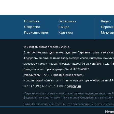
Политика
Экономика
Видео
Общество
В мире
Персон
Происшествия
Культура
Медиац
© «Парламентская газета», 2026 г.
Электронное периодическое издание «Парламентская газета» за
Федеральной службе по надзору в сфере связи, информационных
массовых коммуникаций (Роскомнадзор) 05 августа 2011 года. 1
Свидетельство о регистрации Эл № ФС77-46097
Учредитель — АНО «Парламентская газета»
Исполняющий обязанности главного редактора — Абдуллаев М.Р
Тел.: +7 (495) 637–69–79 E-mail:
pg@pnp.ru
«Парламентская газета» - официальное еженедельное издание Фе
федеральных конституционных законов, федеральных законов и а
Сайт «Парламентской газеты» - это оперативные новости и дост
«Парламентской газеты» активная ссылка на pnp.ru обязательна.
Испо