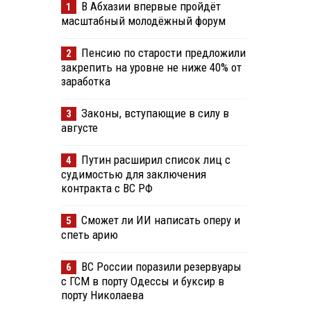
В Абхазии впервые пройдёт
1
масштабный молодёжный форум
Пенсию по старости предложили
2
закрепить на уровне не ниже 40% от
заработка
Законы, вступающие в силу в
3
августе
Путин расширил список лиц с
4
судимостью для заключения
контракта с ВС РФ
Сможет ли ИИ написать оперу и
5
спеть арию
ВС России поразили резервуары
6
с ГСМ в порту Одессы и буксир в
порту Николаева