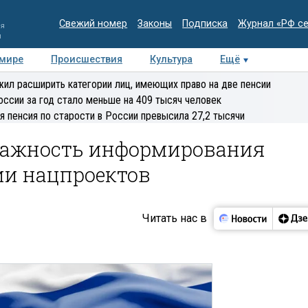
Свежий номер
Законы
Подписка
Журнал «РФ с
ия
и
 мире
Происшествия
Культура
Ещё
Медиацентр
Интервью
Колумнисты
Делова
ил расширить категории лиц, имеющих право на две пенсии
эксперт
оссии за год стало меньше на 409 тысяч человек
я пенсия по старости в России превысила 27,2 тысячи
важность информирования
ии нацпроектов
Читать нас в