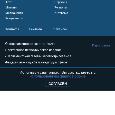
Фото
Персоны
Мнения
Регионы
Медиацентр
Интервью
Колумнисты
Контакты
Реклама
Вакансии
© «Парламентская газета», 2026 г.
Карта сайта
Электронное периодическое издание
«Парламентская газета» зарегистрировано в
Федеральной службе по надзору в сфере
связи, информационных технологий и
Используя сайт pnp.ru, Вы соглашаетесь с
массовых коммуникаций (Роскомнадзор) 05
использованием файлов cookie
августа 2011 года. 18+
СОГЛАСЕН
Свидетельство о регистрации Эл № ФС77-
46097
Учредитель — АНО «Парламентская газета»
Исполняющий обязанности главного
редактора — Абдуллаев М.Р.