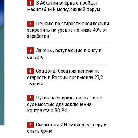
В Абхазии впервые пройдёт
1
масштабный молодёжный форум
Пенсию по старости предложили
2
закрепить на уровне не ниже 40% от
заработка
Законы, вступающие в силу в
3
августе
Соцфонд: Средняя пенсия по
4
старости в России превысила 27,2
тысячи
Путин расширил список лиц с
5
судимостью для заключения
контракта с ВС РФ
Сможет ли ИИ написать оперу и
6
спеть арию