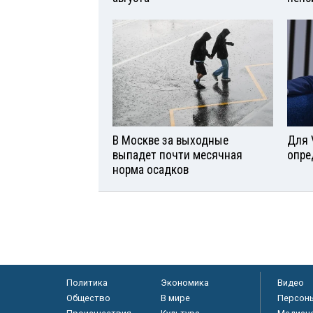
В Москве за выходные
Для 
выпадет почти месячная
опре
норма осадков
Политика
Экономика
Видео
Общество
В мире
Персон