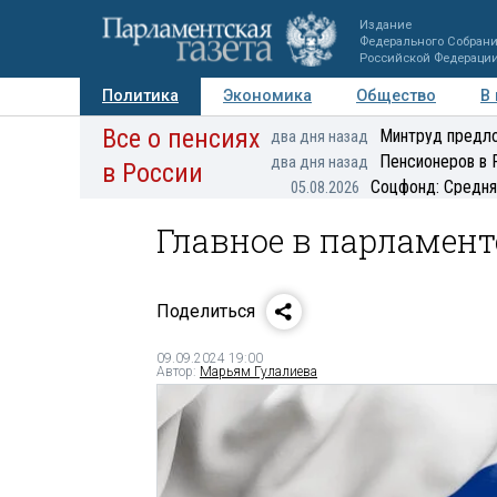
Издание
Федерального Собран
Российской Федераци
Политика
Экономика
Общество
В
Все о пенсиях
Фото
Авторы
Персоны
Мнения
Регионы
Минтруд предло
два дня назад
Пенсионеров в 
два дня назад
в России
Соцфонд: Средня
05.08.2026
Главное в парламенте
Поделиться
09.09.2024 19:00
Автор:
Марьям Гулалиева