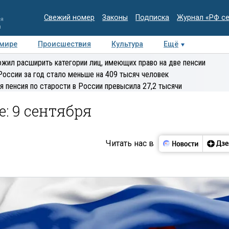
Свежий номер
Законы
Подписка
Журнал «РФ с
ия
и
 мире
Происшествия
Культура
Ещё
Медиацентр
Интервью
Колумнисты
Делова
жил расширить категории лиц, имеющих право на две пенсии
эксперт
России за год стало меньше на 409 тысяч человек
я пенсия по старости в России превысила 27,2 тысячи
: 9 сентября
Читать нас в