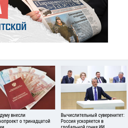
сдуму внесли
Вычислительный суверенитет:
нопроект о тринадцатой
Россия ускоряется в
ии
глобальной гонке ИИ