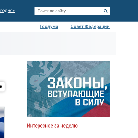
егодня»
Госдума
Совет Федерации
я
Авто
Недвижимость
Технологии
иза
Интересное за неделю