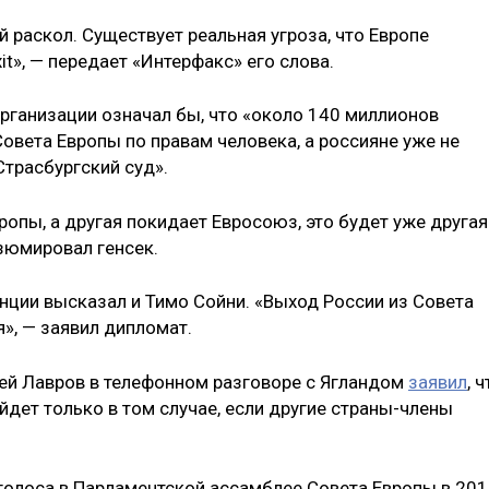
й раскол. Существует реальная угроза, что Европе
xit», — передает «Интерфакс» его слова.
организации означал бы, что «около 140 миллионов
овета Европы по правам человека, а россияне уже не
Страсбургский суд».
ропы, а другая покидает Евросоюз, это будет уже другая
езюмировал генсек.
нции высказал и Тимо Сойни. «Выход России из Совета
», — заявил дипломат.
ей Лавров в телефонном разговоре с Ягландом
заявил
, 
уйдет только в том случае, если другие страны-члены
голоса в Парламентской ассамблее Совета Европы в 20