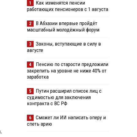
Как изменятся пенсии
1
работающих пенсионеров с 1 августа
В Абхазии впервые пройдёт
2
масштабный молодёжный форум
Законы, вступающие в силу в
3
августе
Пенсию по старости предложили
4
закрепить на уровне не ниже 40% от
заработка
Путин расширил список лиц с
5
судимостью для заключения
контракта с ВС РФ
Сможет ли ИИ написать оперу и
6
спеть арию
.