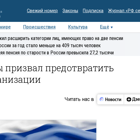
Свежий номер
Законы
Подписка
Журнал «РФ с
ия
и
 мире
Происшествия
Культура
Ещё
Медиацентр
Интервью
Колумнисты
Делова
ил расширить категории лиц, имеющих право на две пенсии
эксперт
оссии за год стало меньше на 409 тысяч человек
яя пенсия по старости в России превысила 27,2 тысячи
ы призвал предотвратить
ганизации
Читать нас в