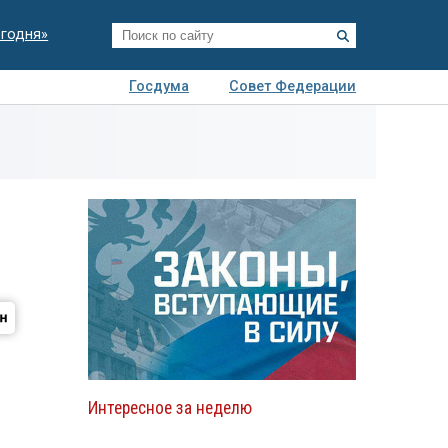
егодня»
Госдума
Совет Федерации
я
Авто
Недвижимость
Технологии
иза
Интересное за неделю