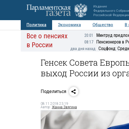
Издание
Федерального Собран
Российской Федераци
Политика
Экономика
Общество
В
Все о пенсиях
Фото
Авторы
Персоны
Мнения
Регионы
Минтруд предлож
20:01
Пенсионеров в Р
08:17
в России
Соцфонд: Средн
два дня назад
Генсек Совета Европ
выход России из ор
Поделиться
08.11.2018 23:19
Автор:
Жанна Звягина