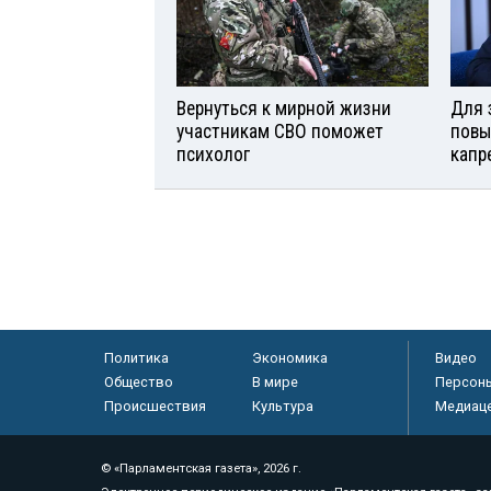
Вернуться к мирной жизни
Для 
участникам СВО поможет
повы
психолог
капр
Политика
Экономика
Видео
Общество
В мире
Персон
Происшествия
Культура
Медиац
© «Парламентская газета», 2026 г.