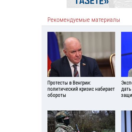
Рекомендуемые материалы
Протесты в Венгрии:
Эксп
политический кризис набирает
дать
обороты
защи