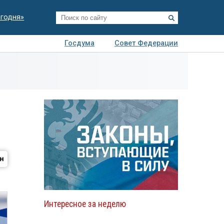
егодня»
Госдума
Совет Федерации
я
Авто
Недвижимость
Технологии
иза
Интересное за неделю