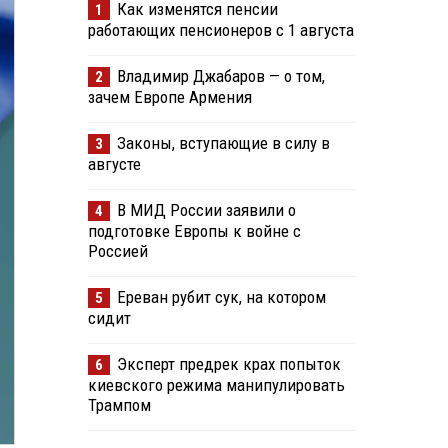
Как изменятся пенсии
1
работающих пенсионеров с 1 августа
Владимир Джабаров — о том,
2
зачем Европе Армения
Законы, вступающие в силу в
3
августе
В МИД России заявили о
4
подготовке Европы к войне с
Россией
Ереван рубит сук, на котором
5
сидит
Эксперт предрек крах попыток
6
киевского режима манипулировать
Трампом