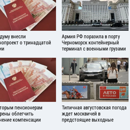
сдуму внесли
Армия РФ поразила в порту
нопроект о тринадцатой
Черноморск контейнерный
ии
терминал с военными грузами
торым пенсионерам
Типичная августовская погода
рены облегчить
ждет москвичей в
чение компенсации
предстоящие выходные