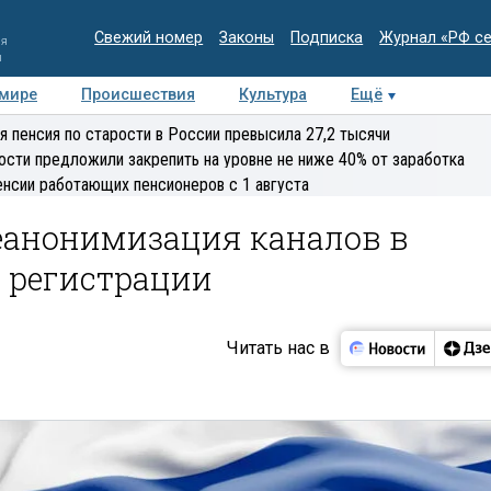
Свежий номер
Законы
Подписка
Журнал «РФ с
ия
и
 мире
Происшествия
Культура
Ещё
Медиацентр
Интервью
Колумнисты
Делова
я пенсия по старости в России превысила 27,2 тысячи
эксперт
ости предложили закрепить на уровне не ниже 40% от заработка
енсии работающих пенсионеров с 1 августа
Деанонимизация каналов в
т регистрации
Читать нас в