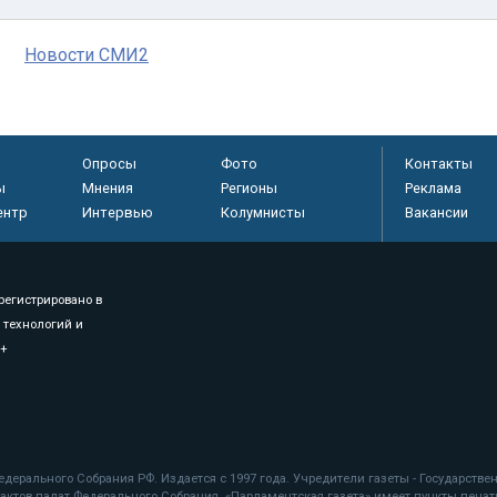
Новости СМИ2
Опросы
Фото
Контакты
ы
Мнения
Регионы
Реклама
ентр
Интервью
Колумнисты
Вакансии
регистрировано в
 технологий и
8+
.
дерального Собрания РФ. Издается с 1997 года. Учредители газеты - Государств
ктов палат Федерального Собрания. «Парламентская газета» имеет пункты печати