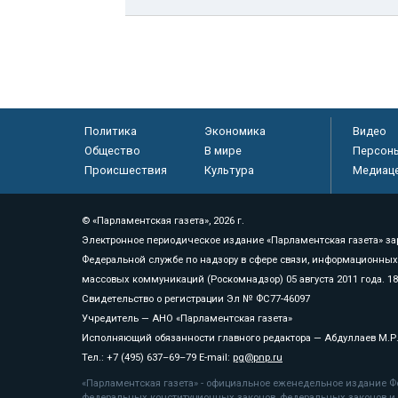
Политика
Экономика
Видео
Общество
В мире
Персон
Происшествия
Культура
Медиац
© «Парламентская газета», 2026 г.
Электронное периодическое издание «Парламентская газета» за
Федеральной службе по надзору в сфере связи, информационных
массовых коммуникаций (Роскомнадзор) 05 августа 2011 года. 1
Свидетельство о регистрации Эл № ФС77-46097
Учредитель — АНО «Парламентская газета»
Исполняющий обязанности главного редактора — Абдуллаев М.Р
Тел.: +7 (495) 637–69–79 E-mail:
pg@pnp.ru
«Парламентская газета» - официальное еженедельное издание Фе
федеральных конституционных законов, федеральных законов и а