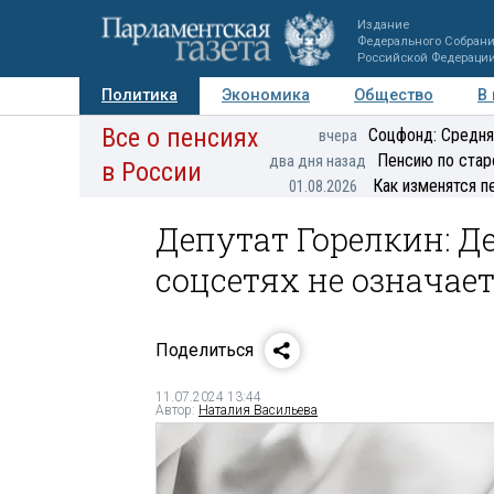
Издание
Федерального Собран
Российской Федераци
Политика
Экономика
Общество
В
Все о пенсиях
Фото
Авторы
Персоны
Мнения
Регионы
Соцфонд: Средня
вчера
Пенсию по стар
два дня назад
в России
Как изменятся п
01.08.2026
Депутат Горелкин: 
соцсетях не означае
Поделиться
11.07.2024 13:44
Автор:
Наталия Васильева