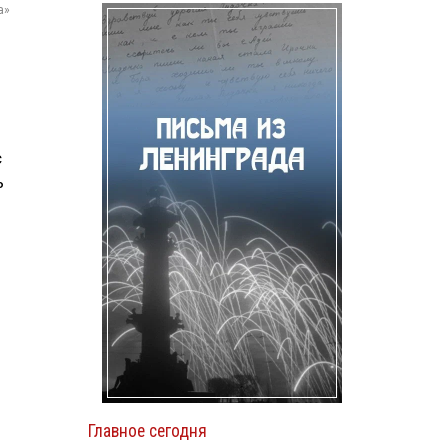
а»
с
ь
Главное сегодня