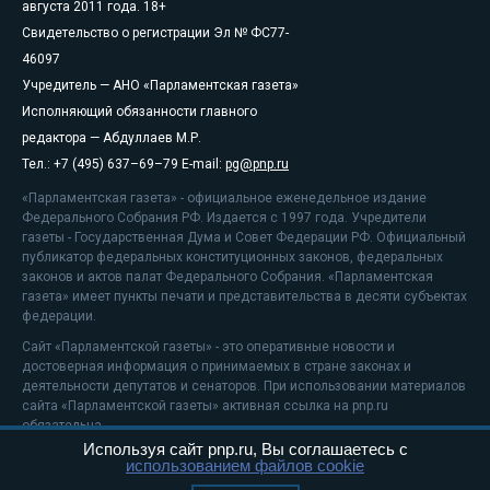
августа 2011 года. 18+
Свидетельство о регистрации Эл № ФС77-
46097
Учредитель — АНО «Парламентская газета»
Исполняющий обязанности главного
редактора — Абдуллаев М.Р.
Тел.: +7 (495) 637–69–79 E-mail:
pg@pnp.ru
«Парламентская газета» - официальное еженедельное издание
Федерального Собрания РФ. Издается с 1997 года. Учредители
газеты - Государственная Дума и Совет Федерации РФ. Официальный
публикатор федеральных конституционных законов, федеральных
законов и актов палат Федерального Собрания. «Парламентская
газета» имеет пункты печати и представительства в десяти субъектах
федерации.
Сайт «Парламентской газеты» - это оперативные новости и
достоверная информация о принимаемых в стране законах и
деятельности депутатов и сенаторов. При использовании материалов
сайта «Парламентской газеты» активная ссылка на pnp.ru
обязательна.
Используя сайт pnp.ru, Вы соглашаетесь с
На информационном ресурсе применяются
рекомендательные
использованием файлов cookie
технологии