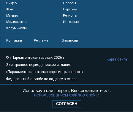
Видео
Опросы
Фото
Персоны
Мнения
Регионы
Медиацентр
Интервью
Колумнисты
Контакты
Реклама
Вакансии
© «Парламентская газета», 2026 г.
Карта сайта
Электронное периодическое издание
«Парламентская газета» зарегистрировано в
Федеральной службе по надзору в сфере
связи, информационных технологий и
Используя сайт pnp.ru, Вы соглашаетесь с
массовых коммуникаций (Роскомнадзор) 05
использованием файлов cookie
августа 2011 года. 18+
СОГЛАСЕН
Свидетельство о регистрации Эл № ФС77-
46097
Учредитель — АНО «Парламентская газета»
Исполняющий обязанности главного