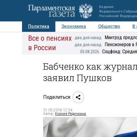
Издание
Федерального Собран
Российской Федераци
Политика
Экономика
Общество
В
Все о пенсиях
Фото
Авторы
Персоны
Мнения
Регионы
Минтруд предло
два дня назад
Пенсионеров в 
два дня назад
в России
Соцфонд: Средня
05.08.2026
Бабченко как журнал
заявил Пушков
Поделиться
31.05.2018 12:54
Автор:
Ксения Редичкина