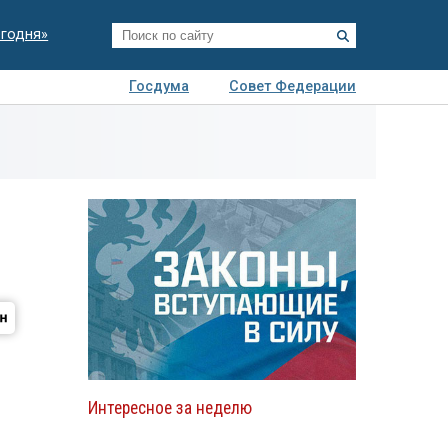
егодня»
Госдума
Совет Федерации
я
Авто
Недвижимость
Технологии
иза
Интересное за неделю