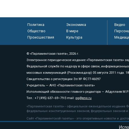
Политика
Экономика
Видео
Общество
В мире
Персон
Происшествия
Культура
Медиац
© «Парламентская газета», 2026 г.
Электронное периодическое издание «Парламентская газета» за
Федеральной службе по надзору в сфере связи, информационных
массовых коммуникаций (Роскомнадзор) 05 августа 2011 года. 1
Свидетельство о регистрации Эл № ФС77-46097
Учредитель — АНО «Парламентская газета»
Исполняющий обязанности главного редактора — Абдуллаев М.Р
Тел.: +7 (495) 637–69–79 E-mail:
pg@pnp.ru
«Парламентская газета» - официальное еженедельное издание Фе
федеральных конституционных законов, федеральных законов и а
Сайт «Парламентской газеты» - это оперативные новости и дост
«Парламентской газеты» активная ссылка на pnp.ru обязательна.
Испо