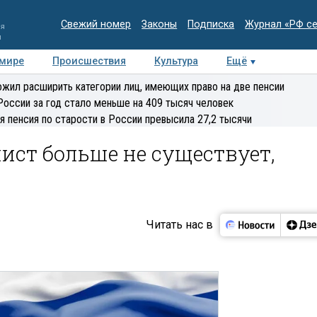
Свежий номер
Законы
Подписка
Журнал «РФ с
ия
и
 мире
Происшествия
Культура
Ещё
Медиацентр
Интервью
Колумнисты
Делова
жил расширить категории лиц, имеющих право на две пенсии
эксперт
России за год стало меньше на 409 тысяч человек
я пенсия по старости в России превысила 27,2 тысячи
ист больше не существует,
Читать нас в