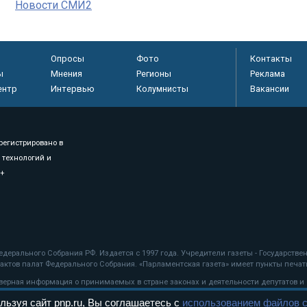
Новости СМИ2
Опросы
Фото
Контакты
ы
Мнения
Регионы
Реклама
ентр
Интервью
Колумнисты
Вакансии
регистрировано в
 технологий и
8+
.
дерального Собрания РФ. Издается с 1997 года. Учредители газеты - Государств
ктов палат Федерального Собрания. «Парламентская газета» имеет пункты печати
оверная информация о принимаемых в стране законах и деятельности депутатов и
льзуя сайт pnp.ru, Вы соглашаетесь с
использованием файлов c