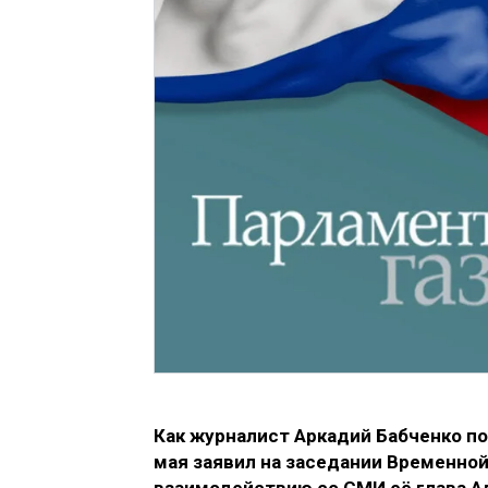
Как журналист Аркадий Бабченко п
мая заявил на заседании Временно