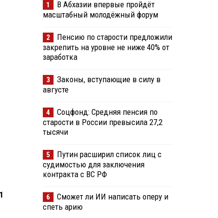
В Абхазии впервые пройдёт
1
масштабный молодёжный форум
Пенсию по старости предложили
2
закрепить на уровне не ниже 40% от
заработка
Законы, вступающие в силу в
3
августе
Соцфонд: Средняя пенсия по
4
старости в России превысила 27,2
тысячи
Путин расширил список лиц с
5
судимостью для заключения
контракта с ВС РФ
1
Сможет ли ИИ написать оперу и
6
спеть арию