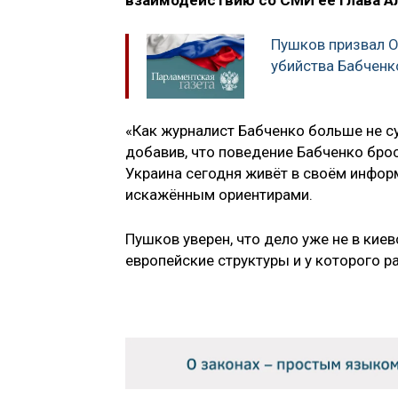
взаимодействию со СМИ её глава А
Пушков призвал О
убийства Бабченк
«Как журналист Бабченко больше не су
добавив, что поведение Бабченко брос
Украина сегодня живёт в своём инфор
искажённым ориентирами.
Пушков уверен, что дело уже не в кие
европейские структуры и у которого р