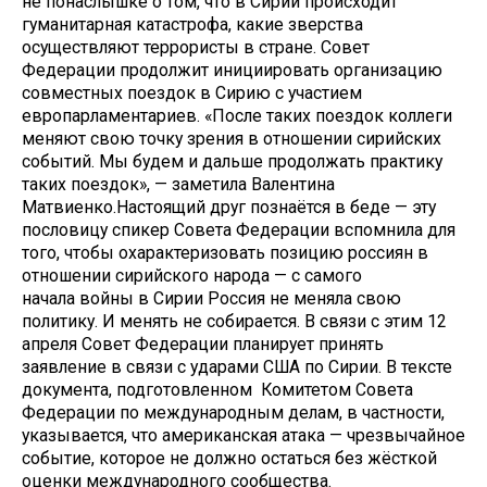
не понаслышке о том, что в Сирии происходит
гуманитарная катастрофа, какие зверства
осуществляют террористы в стране. Совет
Федерации продолжит инициировать организацию
совместных поездок в Сирию с участием
европарламентариев. «После таких поездок коллеги
меняют свою точку зрения в отношении сирийских
событий. Мы будем и дальше продолжать практику
таких поездок», — заметила Валентина
Матвиенко.Настоящий друг познаётся в беде — эту
пословицу спикер Совета Федерации вспомнила для
того, чтобы охарактеризовать позицию россиян в
отношении сирийского народа — с самого
начала войны в Сирии Россия не меняла свою
политику. И менять не собирается. В связи с этим 12
апреля Совет Федерации планирует принять
заявление в связи с ударами США по Сирии. В тексте
документа, подготовленном Комитетом Совета
Федерации по международным делам, в частности,
указывается, что американская атака — чрезвычайное
событие, которое не должно остаться без жёсткой
оценки международного сообщества.