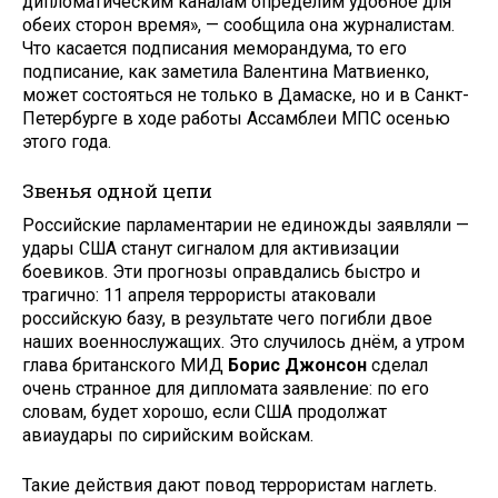
дипломатическим каналам определим удобное для
обеих сторон время», — сообщила она журналистам.
Что касается подписания меморандума, то его
подписание, как заметила Валентина Матвиенко,
может состояться не только в Дамаске, но и в Санкт-
Петербурге в ходе работы Ассамблеи МПС осенью
этого года.
Звенья одной цепи
Российские парламентарии не единожды заявляли —
удары США станут сигналом для активизации
боевиков. Эти прогнозы оправдались быстро и
трагично: 11 апреля террористы атаковали
российскую базу, в результате чего погибли двое
наших военнослужащих. Это случилось днём, а утром
глава британского МИД
Борис Джонсон
сделал
очень странное для дипломата заявление: по его
словам, будет хорошо, если США продолжат
авиаудары по сирийским войскам.
Такие действия дают повод террористам наглеть.