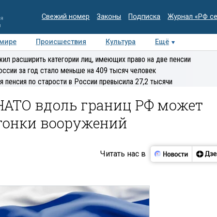
Свежий номер
Законы
Подписка
Журнал «РФ с
ия
и
 мире
Происшествия
Культура
Ещё
Медиацентр
Интервью
Колумнисты
Делова
ил расширить категории лиц, имеющих право на две пенсии
эксперт
оссии за год стало меньше на 409 тысяч человек
я пенсия по старости в России превысила 27,2 тысячи
НАТО вдоль границ РФ может
 гонки вооружений
Читать нас в