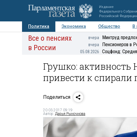
Издание
Федерального Собран
Российской Федераци
Политика
Экономика
Общество
В
Все о пенсиях
Фото
Авторы
Персоны
Мнения
Регионы
Минтруд предлож
вчера
Пенсионеров в Р
вчера
в России
Соцфонд: Средня
05.08.2026
Грушко: активность 
привести к спирали
Поделиться
20.03.2017 09:19
Автор:
Дарья Рыночнова