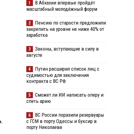
В Абхазии впервые пройдёт
1
масштабный молодёжный форум
Пенсию по старости предложили
2
закрепить на уровне не ниже 40% от
заработка
Законы, вступающие в силу в
3
августе
Путин расширил список лиц с
4
судимостью для заключения
контракта с ВС РФ
Сможет ли ИИ написать оперу и
5
спеть арию
ВС России поразили резервуары
6
с ГСМ в порту Одессы и буксир в
.
порту Николаева