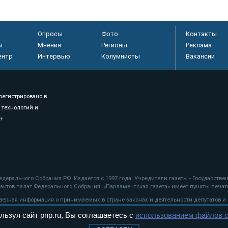
Опросы
Фото
Контакты
ы
Мнения
Регионы
Реклама
ентр
Интервью
Колумнисты
Вакансии
регистрировано в
 технологий и
8+
.
дерального Собрания РФ. Издается с 1997 года. Учредители газеты - Государств
ктов палат Федерального Собрания. «Парламентская газета» имеет пункты печати
оверная информация о принимаемых в стране законах и деятельности депутатов и
льзуя сайт pnp.ru, Вы соглашаетесь с
использованием файлов c
ехнологии