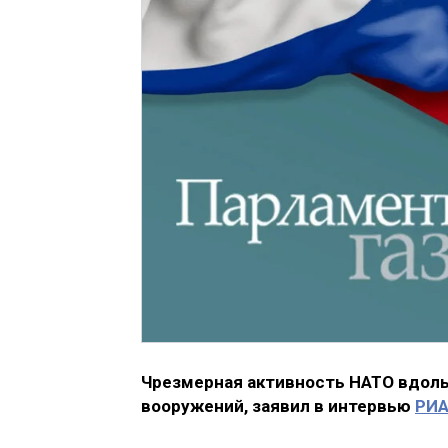
Чрезмерная активность НАТО вдоль
вооружений, заявил в интервью
РИА