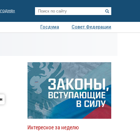
егодня»
Госдума
Совет Федерации
я
Авто
Недвижимость
Технологии
иза
Интересное за неделю