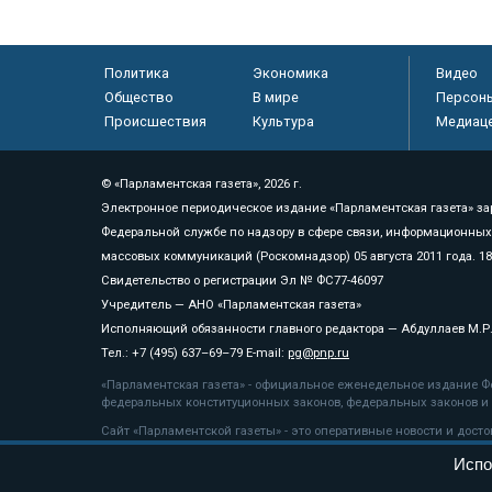
Политика
Экономика
Видео
Общество
В мире
Персон
Происшествия
Культура
Медиац
© «Парламентская газета», 2026 г.
Электронное периодическое издание «Парламентская газета» за
Федеральной службе по надзору в сфере связи, информационных
массовых коммуникаций (Роскомнадзор) 05 августа 2011 года. 1
Свидетельство о регистрации Эл № ФС77-46097
Учредитель — АНО «Парламентская газета»
Исполняющий обязанности главного редактора — Абдуллаев М.Р
Тел.: +7 (495) 637–69–79 E-mail:
pg@pnp.ru
«Парламентская газета» - официальное еженедельное издание Фе
федеральных конституционных законов, федеральных законов и а
Сайт «Парламентской газеты» - это оперативные новости и дост
«Парламентской газеты» активная ссылка на pnp.ru обязательна.
Испо
На информационном ресурсе применяются
рекомендательные т