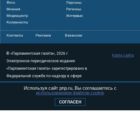
Фото
Персоны
Мнения
Регионы
Медиацентр
Интервью
Колумнисты
Контакты
Реклама
Вакансии
© «Парламентская газета», 2026 г.
Карта сайта
Электронное периодическое издание
«Парламентская газета» зарегистрировано в
Федеральной службе по надзору в сфере
связи, информационных технологий и
Используя сайт pnp.ru, Вы соглашаетесь с
массовых коммуникаций (Роскомнадзор) 05
использованием файлов cookie
августа 2011 года. 18+
СОГЛАСЕН
Свидетельство о регистрации Эл № ФС77-
46097
Учредитель — АНО «Парламентская газета»
Исполняющий обязанности главного
редактора — Абдуллаев М.Р.