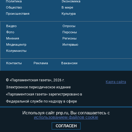
Политика
Экономика
Общество
В мире
Происшествия
Культура
Видео
Опросы
Фото
Персоны
Мнения
Регионы
Медиацентр
Интервью
Колумнисты
Контакты
Реклама
Вакансии
© «Парламентская газета», 2026 г.
Карта сайта
Электронное периодическое издание
«Парламентская газета» зарегистрировано в
Федеральной службе по надзору в сфере
связи, информационных технологий и
Используя сайт pnp.ru, Вы соглашаетесь с
массовых коммуникаций (Роскомнадзор) 05
использованием файлов cookie
августа 2011 года. 18+
СОГЛАСЕН
Свидетельство о регистрации Эл № ФС77-