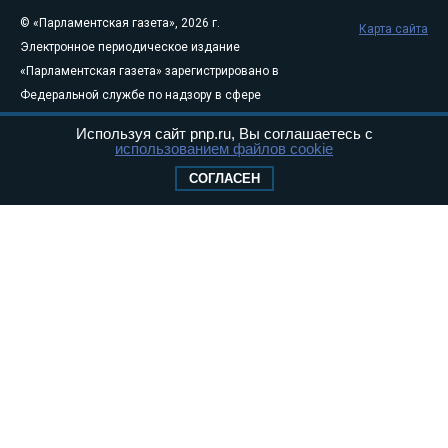
© «Парламентская газета», 2026 г.
Карта сайта
Электронное периодическое издание
«Парламентская газета» зарегистрировано в
Федеральной службе по надзору в сфере
связи, информационных технологий и
Используя сайт pnp.ru, Вы соглашаетесь с
массовых коммуникаций (Роскомнадзор) 05
использованием файлов cookie
августа 2011 года. 18+
СОГЛАСЕН
Свидетельство о регистрации Эл № ФС77-
46097
Учредитель — АНО «Парламентская газета»
Исполняющий обязанности главного
редактора — Абдуллаев М.Р.
Тел.: +7 (495) 637–69–79 E-mail:
pg@pnp.ru
«Парламентская газета» - официальное еженедельное издание
Федерального Собрания РФ. Издается с 1997 года. Учредители
газеты - Государственная Дума и Совет Федерации РФ. Официальный
публикатор федеральных конституционных законов, федеральных
законов и актов палат Федерального Собрания. «Парламентская
газета» имеет пункты печати и представительства в десяти субъектах