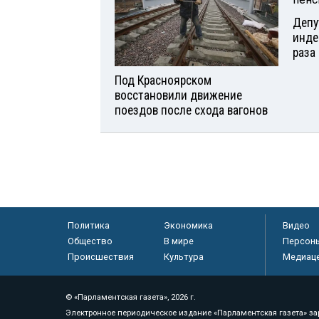
Депу
инде
раза 
Под Красноярском
восстановили движение
поездов после схода вагонов
Политика
Экономика
Видео
Общество
В мире
Персон
Происшествия
Культура
Медиац
© «Парламентская газета», 2026 г.
Электронное периодическое издание «Парламентская газета» за