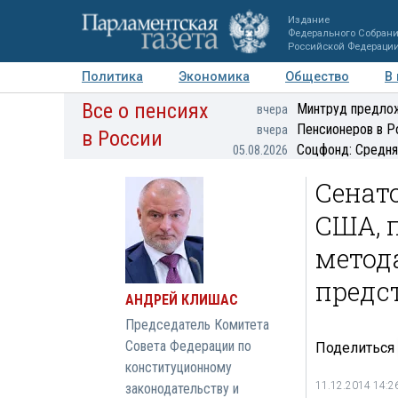
Издание
Федерального Собран
Российской Федераци
Политика
Экономика
Общество
В
Все о пенсиях
Фото
Авторы
Персоны
Мнения
Регионы
Минтруд предлож
вчера
Пенсионеров в Р
вчера
в России
Соцфонд: Средня
05.08.2026
Сенат
США, 
метод
предс
АНДРЕЙ КЛИШАС
Председатель Комитета
Совета Федерации по
Поделиться
конституционному
11.12.2014 14:2
законодательству и