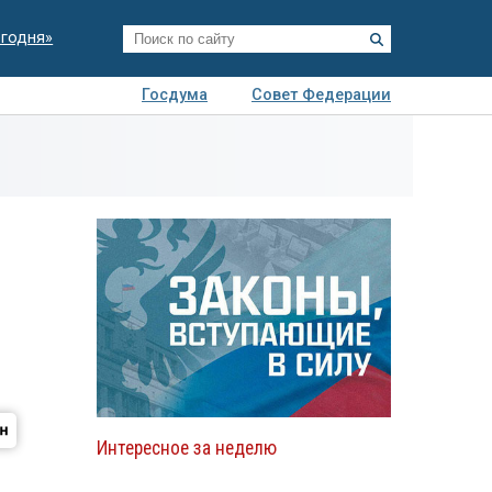
егодня»
Госдума
Совет Федерации
я
Авто
Недвижимость
Технологии
иза
Интересное за неделю