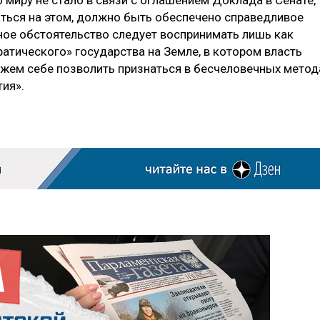
 миру не стало в связи с оглашением Доклада в Сенате,
аться на этом, должно быть обеспечено справедливое
ное обстоятельство следует воспринимать лишь как
атического» государства на Земле, в котором власть
жем себе позволить признаться в бесчеловечных метод
тия».