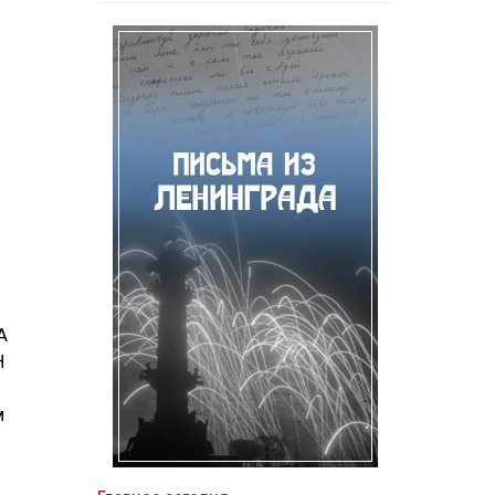
А
Н
м