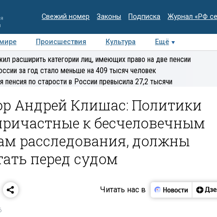
Свежий номер
Законы
Подписка
Журнал «РФ с
ия
и
 мире
Происшествия
Культура
Ещё
Медиацентр
Интервью
Колумнисты
Делова
ил расширить категории лиц, имеющих право на две пенсии
эксперт
оссии за год стало меньше на 409 тысяч человек
я пенсия по старости в России превысила 27,2 тысячи
ор Андрей Клишас: Политики
причастные к бесчеловечным
ам расследования, должны
тать перед судом
Читать нас в
6