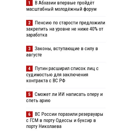
В Абхазии впервые пройдёт
1
масштабный молодёжный форум
Пенсию по старости предложили
2
закрепить на уровне не ниже 40% от
заработка
Законы, вступающие в силу в
3
августе
Путин расширил список лиц с
4
судимостью для заключения
контракта с ВС РФ
Сможет ли ИИ написать оперу и
5
спеть арию
ВС России поразили резервуары
6
с ГСМ в порту Одессы и буксир в
порту Николаева