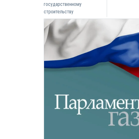
государственному
строительству