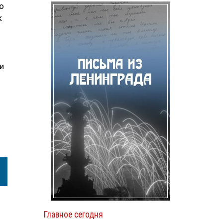
о
к
и
Главное сегодня