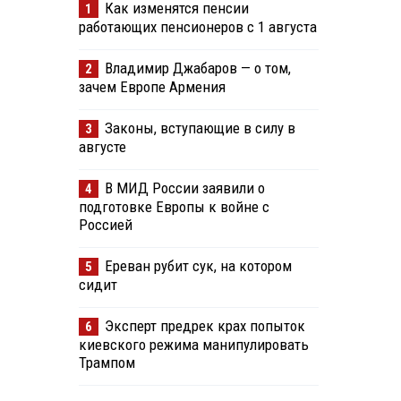
Как изменятся пенсии
1
работающих пенсионеров с 1 августа
Владимир Джабаров — о том,
2
зачем Европе Армения
Законы, вступающие в силу в
3
августе
В МИД России заявили о
4
подготовке Европы к войне с
Россией
Ереван рубит сук, на котором
5
сидит
Эксперт предрек крах попыток
6
киевского режима манипулировать
Трампом