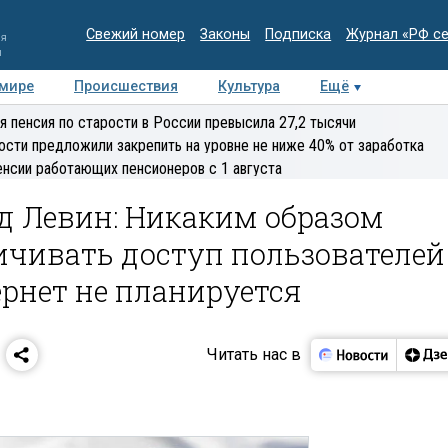
Свежий номер
Законы
Подписка
Журнал «РФ с
ия
и
 мире
Происшествия
Культура
Ещё
Медиацентр
Интервью
Колумнисты
Делова
я пенсия по старости в России превысила 27,2 тысячи
эксперт
ости предложили закрепить на уровне не ниже 40% от заработка
енсии работающих пенсионеров с 1 августа
д Левин: Никаким образом
ичивать доступ пользователей
ернет не планируется
Читать нас в
1