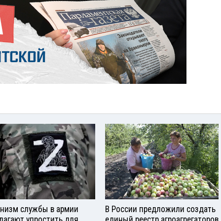
низм службы в армии
В России предложили создать
лагают упростить для
единый реестр агроагрегаторов