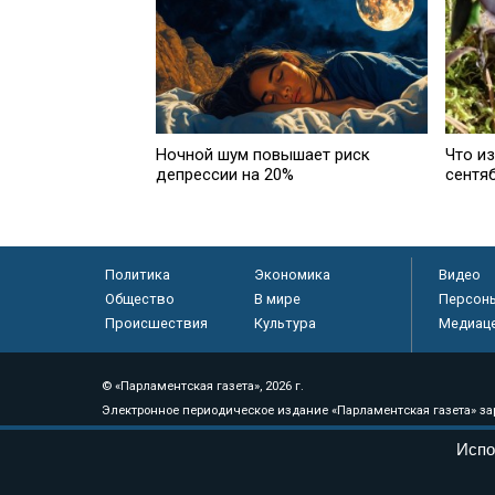
Ночной шум повышает риск
Что из
депрессии на 20%
сентя
Политика
Экономика
Видео
Общество
В мире
Персон
Происшествия
Культура
Медиац
© «Парламентская газета», 2026 г.
Электронное периодическое издание «Парламентская газета» за
Федеральной службе по надзору в сфере связи, информационных
Испо
массовых коммуникаций (Роскомнадзор) 05 августа 2011 года. 1
Свидетельство о регистрации Эл № ФС77-46097