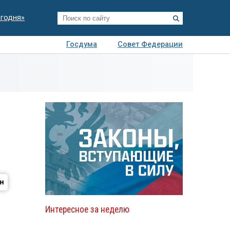
егодня»
Госдума
Совет Федерации
я
Авто
Недвижимость
Технологии
иза
Интересное за неделю