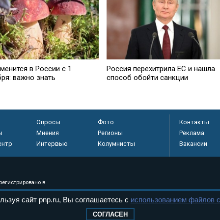
менится в России с 1
Россия перехитрила EC и нашла
бря: важно знать
способ обойти санкции
Опросы
Фото
Контакты
ы
Мнения
Регионы
Реклама
ентр
Интервью
Колумнисты
Вакансии
регистрировано в
 технологий и
льзуя сайт pnp.ru, Вы соглашаетесь с
использованием файлов c
8+
СОГЛАСЕН