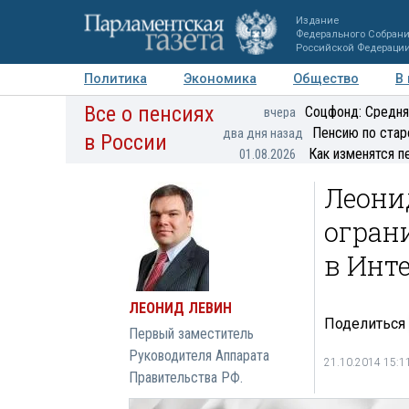
Издание
Федерального Собран
Российской Федераци
Политика
Экономика
Общество
В
Все о пенсиях
Фото
Авторы
Персоны
Мнения
Регионы
Соцфонд: Средня
вчера
Пенсию по стар
два дня назад
в России
Как изменятся п
01.08.2026
Леони
огран
в Инт
ЛЕОНИД ЛЕВИН
Поделиться
Первый заместитель
Руководителя Аппарата
21.10.2014 15:1
Правительства РФ.