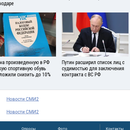
нодаре
на произведенную в РФ
Путин расширил список лиц с
кую спортивную обувь
судимостью для заключения
ложили снизить до 10%
контракта с ВС РФ
Новости СМИ2
Новости СМИ2
Опросы
Фото
Контакты