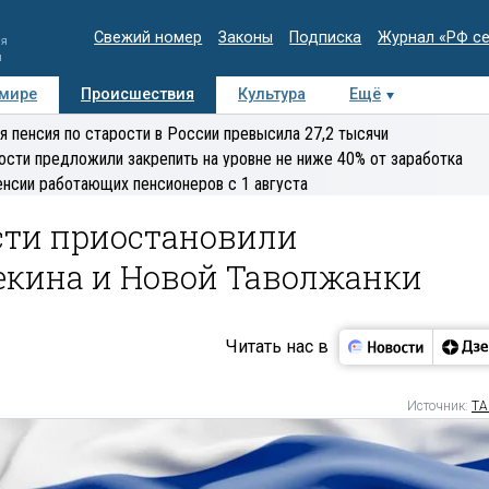
Свежий номер
Законы
Подписка
Журнал «РФ с
ия
и
 мире
Происшествия
Культура
Ещё
Медиацентр
Интервью
Колумнисты
Делова
я пенсия по старости в России превысила 27,2 тысячи
эксперт
ости предложили закрепить на уровне не ниже 40% от заработка
енсии работающих пенсионеров с 1 августа
сти приостановили
екина и Новой Таволжанки
Читать нас в
Источник:
ТА