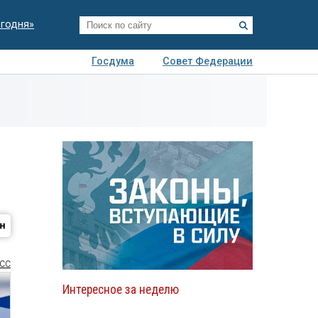
егодня»
Госдума
Совет Федерации
я
Авто
Недвижимость
Технологии
иза
СС
Интересное за неделю