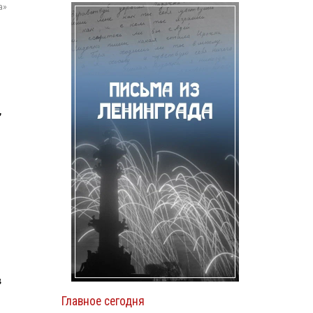
а»
,
в
Главное сегодня