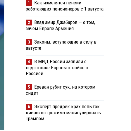
Как изменятся пенсии
1
работающих пенсионеров с 1 августа
Владимир Джабаров — о том,
2
зачем Европе Армения
Законы, вступающие в силу в
3
августе
В МИД России заявили о
4
подготовке Европы к войне с
Россией
Ереван рубит сук, на котором
5
сидит
Эксперт предрек крах попыток
6
киевского режима манипулировать
Трампом