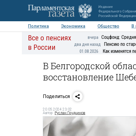
Издание
Федерального Собран
Российской Федераци
Политика
Экономика
Общество
В
Все о пенсиях
Фото
Авторы
Персоны
Мнения
Регионы
Соцфонд: Средня
вчера
Пенсию по стар
два дня назад
в России
Как изменятся п
01.08.2026
В Белгородской обла
восстановление Шеб
Поделиться
20.05.2024 23:02
Автор:
Руслан Грудцинов