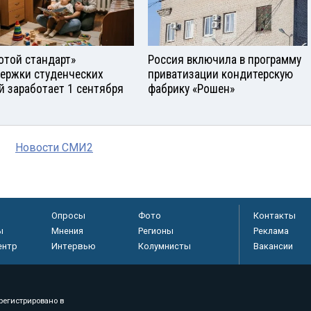
отой стандарт»
Россия включила в программу
ержки студенческих
приватизации кондитерскую
й заработает 1 сентября
фабрику «Рошен»
Новости СМИ2
Опросы
Фото
Контакты
ы
Мнения
Регионы
Реклама
ентр
Интервью
Колумнисты
Вакансии
регистрировано в