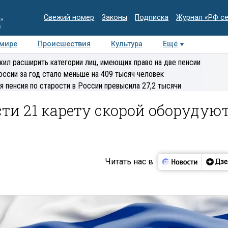
Свежий номер
Законы
Подписка
Журнал «РФ с
ия
и
 мире
Происшествия
Культура
Ещё
Медиацентр
Интервью
Колумнисты
Делова
ил расширить категории лиц, имеющих право на две пенсии
эксперт
оссии за год стало меньше на 409 тысяч человек
я пенсия по старости в России превысила 27,2 тысячи
сти 21 карету скорой оборудую
Читать нас в