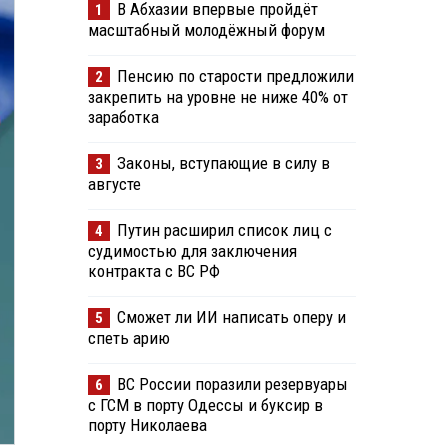
В Абхазии впервые пройдёт
1
масштабный молодёжный форум
Пенсию по старости предложили
2
закрепить на уровне не ниже 40% от
заработка
Законы, вступающие в силу в
3
августе
Путин расширил список лиц с
4
судимостью для заключения
контракта с ВС РФ
Сможет ли ИИ написать оперу и
5
спеть арию
ВС России поразили резервуары
6
с ГСМ в порту Одессы и буксир в
порту Николаева