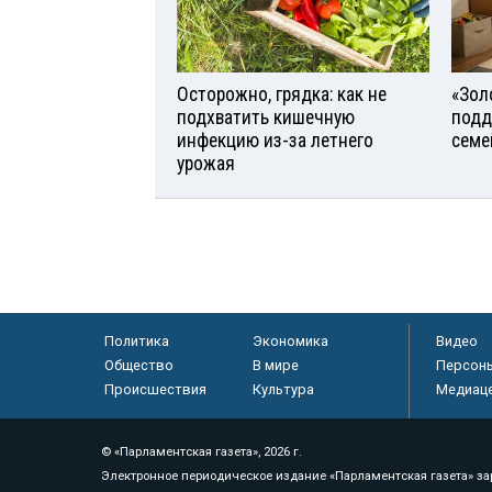
Осторожно, грядка: как не
«Зол
подхватить кишечную
подд
инфекцию из-за летнего
семе
урожая
Политика
Экономика
Видео
Общество
В мире
Персон
Происшествия
Культура
Медиац
© «Парламентская газета», 2026 г.
Электронное периодическое издание «Парламентская газета» за