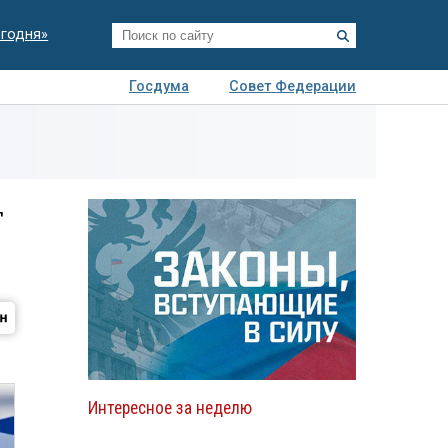
егодня»
Госдума
Совет Федерации
я
Авто
Недвижимость
Технологии
иза
т
Интересное за неделю