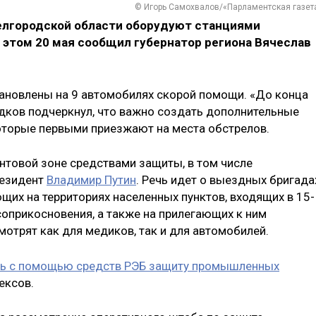
© Игорь Самохвалов/«Парламентская газет
елгородской области оборудуют станциями
 этом 20 мая сообщил губернатор региона Вячеслав
ановлены на 9 автомобилях скорой помощи. «До конца
ладков подчеркнул, что важно создать дополнительные
оторые первыми приезжают на места обстрелов.
нтовой зоне средствами защиты, в том числе
езидент
Владимир Путин
. Речь идет о выездных бригада
их на территориях населенных пунктов, входящих в 15-
соприкосновения, а также на прилегающих к ним
отрят как для медиков, так и для автомобилей.
ть с помощью средств РЭБ защиту промышленных
ексов.