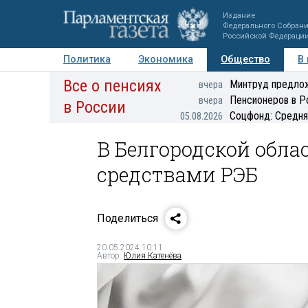
Издание
Федерального Собран
Российской Федераци
Политика
Экономика
Общество
В
Все о пенсиях
Фото
Авторы
Персоны
Мнения
Регионы
Минтруд предлож
вчера
Пенсионеров в Р
вчера
в России
Соцфонд: Средня
05.08.2026
В Белгородской обла
средствами РЭБ
Поделиться
20.05.2024 10:11
Автор:
Юлия Катенёва