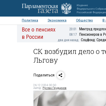
Издание
Федерального Собран
Российской Федераци
Политика
Экономика
Общество
В
Все о пенсиях
Фото
Авторы
Персоны
Мнения
Регионы
Минтруд предлож
20:01
Пенсионеров в Р
08:17
в России
Соцфонд: Средн
два дня назад
СК возбудил дело о т
Льгову
Поделиться
26.12.2024 00:30
Автор:
Руслан Грудцинов