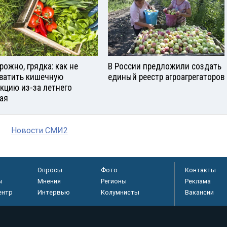
рожно, грядка: как не
В России предложили создать
ватить кишечную
единый реестр агроагрегаторов
кцию из-за летнего
ая
Новости СМИ2
Опросы
Фото
Контакты
ы
Мнения
Регионы
Реклама
ентр
Интервью
Колумнисты
Вакансии