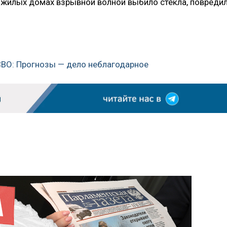
 жилых домах взрывной волной выбило стекла, повреди
СВО: Прогнозы — дело неблагодарное