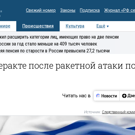
Свежий номер
Законы
Подписка
Журнал «РФ с
ия
и
 мире
Происшествия
Культура
Ещё
Медиацентр
Интервью
Колумнисты
Делова
ил расширить категории лиц, имеющих право на две пенсии
эксперт
оссии за год стало меньше на 409 тысяч человек
яя пенсия по старости в России превысила 27,2 тысячи
еракте после ракетной атаки п
Читать нас в
Источник:
Следственный коми