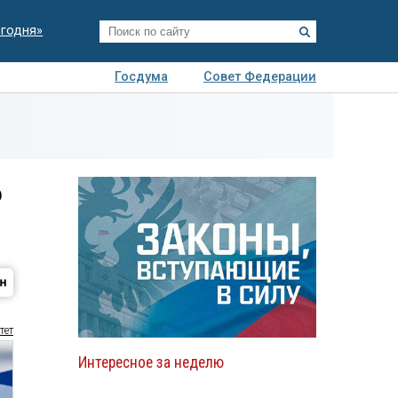
егодня»
Госдума
Совет Федерации
я
Авто
Недвижимость
Технологии
иза
о
тет
Интересное за неделю