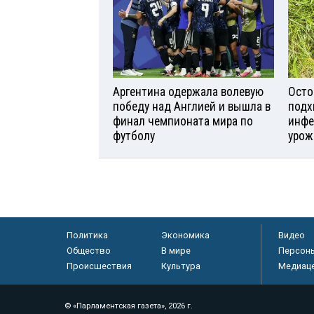
Аргентина одержала волевую
Осто
победу над Англией и вышла в
подх
финал чемпионата мира по
инфе
футболу
урож
Политика
Экономика
Видео
Общество
В мире
Персон
Происшествия
Культура
Медиац
© «Парламентская газета», 2026 г.