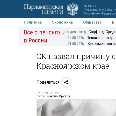
Издание
Федерального Собран
Российской Федераци
Политика
Экономика
Общество
В
Все о пенсиях
Фото
Авторы
Персоны
Мнения
Регионы
Соцфонд: Средн
два дня назад
Пенсию по старо
04.08.2026
в России
Как изменятся п
01.08.2026
СК назвал причину с
Красноярском крае
Поделиться
02.12.2024 13:16
Автор:
Максим Крюков