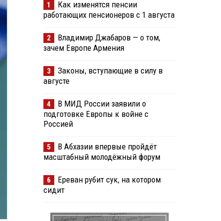
Как изменятся пенсии
1
работающих пенсионеров с 1 августа
Владимир Джабаров — о том,
2
зачем Европе Армения
Законы, вступающие в силу в
3
августе
В МИД России заявили о
4
подготовке Европы к войне с
Россией
В Абхазии впервые пройдёт
5
масштабный молодёжный форум
Ереван рубит сук, на котором
6
сидит