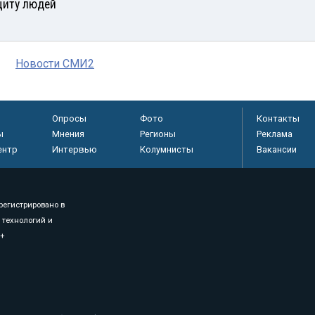
щиту людей
Новости СМИ2
Опросы
Фото
Контакты
ы
Мнения
Регионы
Реклама
ентр
Интервью
Колумнисты
Вакансии
регистрировано в
 технологий и
8+
.