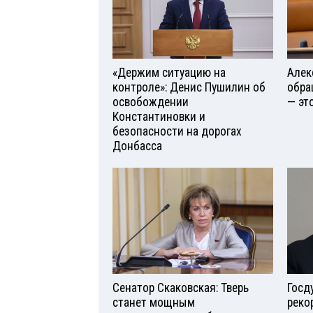
«Держим ситуацию на
Алек
контроле»: Денис Пушилин об
обра
освобождении
— эт
Константиновки и
безопасности на дорогах
Донбасса
Сенатор Скаковская: Тверь
Госд
станет мощным
реко