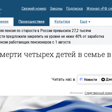
Свежий номер
Законы
Подписка
Журнал «РФ с
ия
и
 мире
Происшествия
Культура
Ещё
Медиацентр
Интервью
Колумнисты
Делова
яя пенсия по старости в России превысила 27,2 тысячи
эксперт
сти предложили закрепить на уровне не ниже 40% от заработка
енсии работающих пенсионеров с 1 августа
мерти четырех детей в семье в
Читать нас в
Источник:
Следственный коми