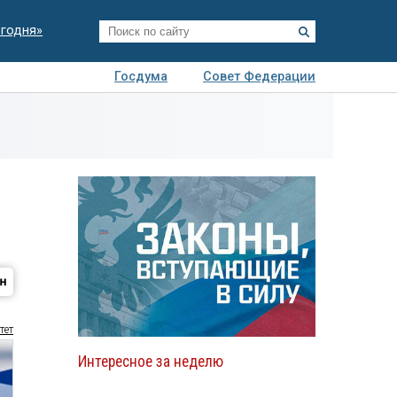
егодня»
Госдума
Совет Федерации
я
Авто
Недвижимость
Технологии
иза
тет
Интересное за неделю