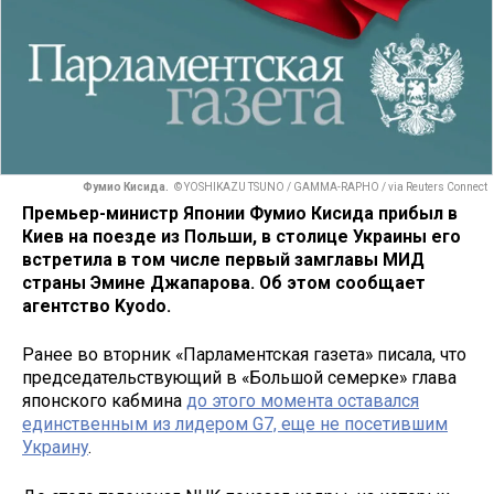
Фумио Кисида.
© YOSHIKAZU TSUNO / GAMMA-RAPHO / via Reuters Connect
Премьер-министр Японии Фумио Кисида прибыл в
Киев на поезде из Польши, в столице Украины его
встретила в том числе первый замглавы МИД
страны Эмине Джапарова. Об этом сообщает
агентство Kyodo.
Ранее во вторник «Парламентская газета» писала, что
председательствующий в «Большой семерке» глава
японского кабмина
до этого момента оставался
единственным из лидером G7, еще не посетившим
Украину
.