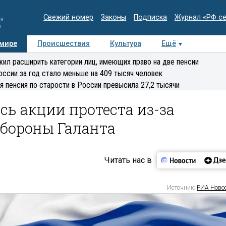
Свежий номер
Законы
Подписка
Журнал «РФ с
ия
и
 мире
Происшествия
Культура
Ещё
Медиацентр
Интервью
Колумнисты
Делова
ил расширить категории лиц, имеющих право на две пенсии
эксперт
оссии за год стало меньше на 409 тысяч человек
я пенсия по старости в России превысила 27,2 тысячи
сь акции протеста из-за
обороны Галанта
Читать нас в
Источник:
РИА Ново