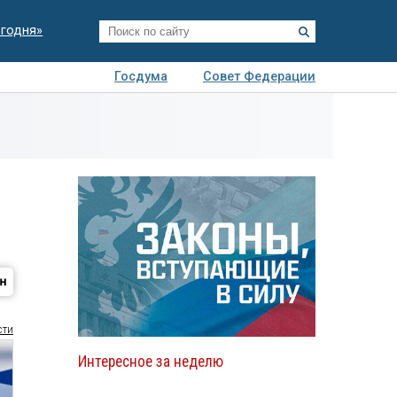
егодня»
Госдума
Совет Федерации
я
Авто
Недвижимость
Технологии
иза
сти
Интересное за неделю