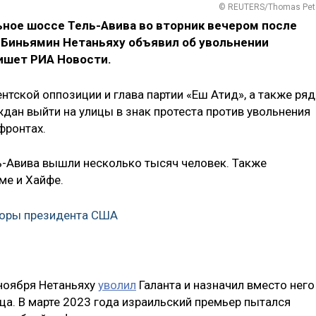
© REUTERS/Thomas Pet
ое шоссе Тель-Авива во вторник вечером после
 Биньямин Нетаньяху объявил об увольнении
ишет РИА Новости.
нтской оппозиции и глава партии «Еш Атид», а также ряд
дан выйти на улицы в знак протеста против увольнения
фронтах.
ль-Авива вышли несколько тысяч человек. Также
ме и Хайфе.
боры президента США
 ноября Нетаньяху
уволил
Галанта и назначил вместо него
ца. В марте 2023 года израильский премьер пытался