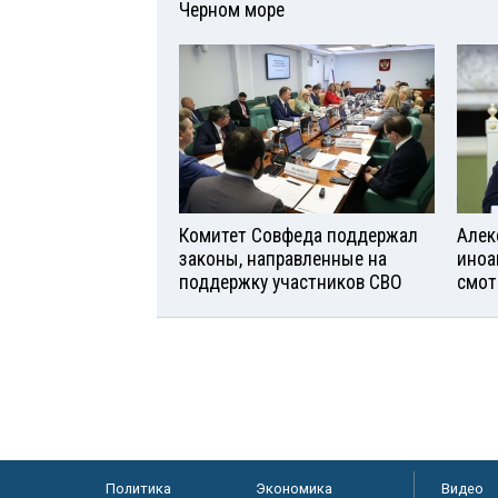
Черном море
Комитет Совфеда поддержал
Алек
законы, направленные на
иноа
поддержку участников СВО
смот
Политика
Экономика
Видео