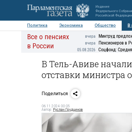
Издание
Федерального Собран
Российской Федераци
Политика
Экономика
Общество
В
Все о пенсиях
Фото
Авторы
Персоны
Мнения
Регионы
Минтруд предлож
вчера
Пенсионеров в Р
вчера
в России
Соцфонд: Средня
05.08.2026
В Тель-Авиве начали
отставки министра 
Поделиться
06.11.2024 00:05
Автор:
Руслан Грудцинов