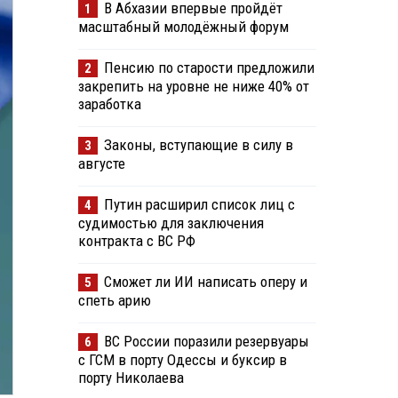
В Абхазии впервые пройдёт
1
масштабный молодёжный форум
Пенсию по старости предложили
2
закрепить на уровне не ниже 40% от
заработка
Законы, вступающие в силу в
3
августе
Путин расширил список лиц с
4
судимостью для заключения
контракта с ВС РФ
Сможет ли ИИ написать оперу и
5
спеть арию
ВС России поразили резервуары
6
с ГСМ в порту Одессы и буксир в
порту Николаева