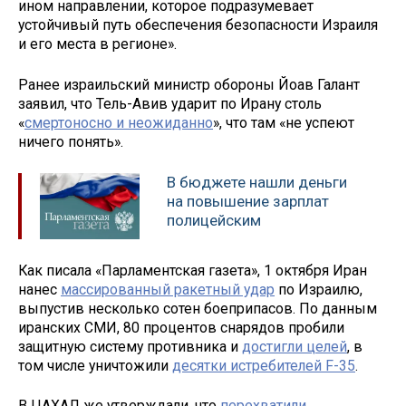
ином направлении, которое подразумевает
устойчивый путь обеспечения безопасности Израиля
и его места в регионе».
Ранее израильский министр обороны Йоав Галант
заявил, что Тель-Авив ударит по Ирану столь
«
смертоносно и неожиданно
», что там «не успеют
ничего понять».
В бюджете нашли деньги
на повышение зарплат
полицейским
Как писала «Парламентская газета», 1 октября Иран
нанес
массированный ракетный удар
по Израилю,
выпустив несколько сотен боеприпасов. По данным
иранских СМИ, 80 процентов снарядов пробили
защитную систему противника и
достигли целей
, в
том числе уничтожили
десятки истребителей F-35
.
В ЦАХАЛ же утверждали, что
перехватили