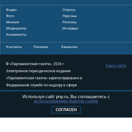
Видео
Опросы
Фото
Персоны
Мнения
Регионы
Медиацентр
Интервью
Колумнисты
Контакты
Реклама
Вакансии
© «Парламентская газета», 2026 г.
Карта сайта
Электронное периодическое издание
«Парламентская газета» зарегистрировано в
Федеральной службе по надзору в сфере
связи, информационных технологий и
Используя сайт pnp.ru, Вы соглашаетесь с
массовых коммуникаций (Роскомнадзор) 05
использованием файлов cookie
августа 2011 года. 18+
СОГЛАСЕН
Свидетельство о регистрации Эл № ФС77-
46097
Учредитель — АНО «Парламентская газета»