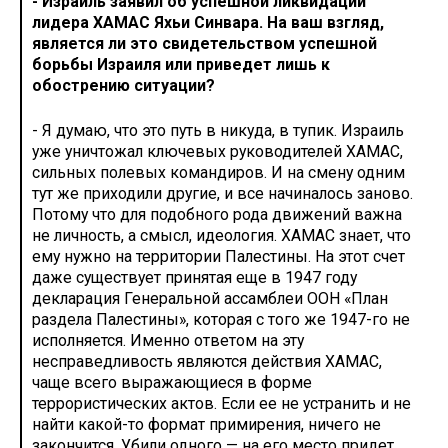
- Израиль заявил об успешной ликвидации
лидера ХАМАС Яхьи Синвара. На ваш взгляд,
является ли это свидетельством успешной
борьбы Израиля или приведет лишь к
обострению ситуации?
- Я думаю, что это путь в никуда, в тупик. Израиль
уже уничтожал ключевых руководителей ХАМАС,
сильных полевых командиров. И на смену одним
тут же приходили другие, и все начиналось заново.
Потому что для подобного рода движений важна
не личность, а смысл, идеология. ХАМАС знает, что
ему нужно на территории Палестины. На этот счет
даже существует принятая еще в 1947 году
декларация Генеральной ассамблеи ООН «План
раздела Палестины», которая с того же 1947-го не
исполняется. Именно ответом на эту
несправедливость являются действия ХАМАС,
чаще всего выражающиеся в форме
террористических актов. Если ее не устранить и не
найти какой-то формат примирения, ничего не
закончится. Убили одного — на его место придет