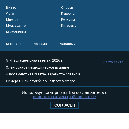
Видео
Опросы
Фото
Персоны
Мнения
Регионы
Медиацентр
Интервью
Колумнисты
Контакты
Реклама
Вакансии
© «Парламентская газета», 2026 г.
Карта сайта
Электронное периодическое издание
«Парламентская газета» зарегистрировано в
Федеральной службе по надзору в сфере
связи, информационных технологий и
Используя сайт pnp.ru, Вы соглашаетесь с
массовых коммуникаций (Роскомнадзор) 05
использованием файлов cookie
августа 2011 года. 18+
СОГЛАСЕН
Свидетельство о регистрации Эл № ФС77-
46097
Учредитель — АНО «Парламентская газета»