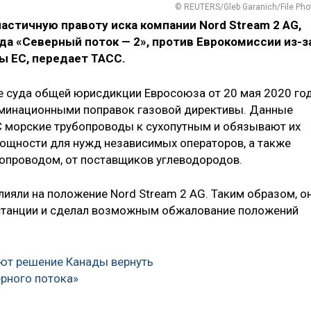
© REUTERS/Gleb Garanich/File Pho
астичную правоту иска компании Nord Stream 2 AG,
а «Северный поток — 2», против Еврокомиссии из-з
ы ЕС, передает ТАСС.
 суда общей юрисдикции Евросоюза от 20 мая 2020 год
иминационными поправок газовой директивы. Данные
С морские трубопроводы к сухопутным и обязывают их
ощности для нужд независимых операторов, а также
опроводом, от поставщиков углеводородов.
лияли на положение Nord Stream 2 AG. Таким образом, о
станции и сделал возможным обжалование положений
т решение Канады вернуть
ерного потока»