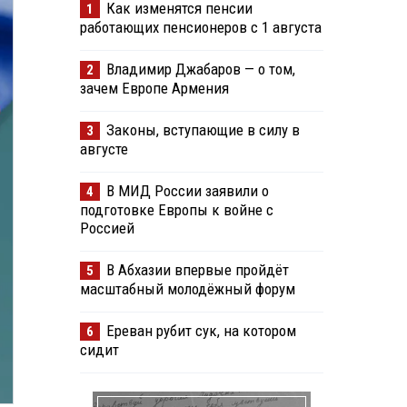
Как изменятся пенсии
1
работающих пенсионеров с 1 августа
Владимир Джабаров — о том,
2
зачем Европе Армения
Законы, вступающие в силу в
3
августе
В МИД России заявили о
4
подготовке Европы к войне с
Россией
В Абхазии впервые пройдёт
5
масштабный молодёжный форум
Ереван рубит сук, на котором
6
сидит