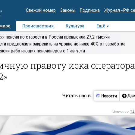
Свежий номер
Законы
Подписка
Журнал «РФ с
ия
и
 мире
Происшествия
Культура
Ещё
Медиацентр
Интервью
Колумнисты
Делова
яя пенсия по старости в России превысила 27,2 тысячи
эксперт
сти предложили закрепить на уровне не ниже 40% от заработка
енсии работающих пенсионеров с 1 августа
ичную правоту иска оператора
2»
Читать нас в
Источник:
ТА