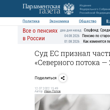
Издание
Федерального Собран
Российской Федераци
Политика
Экономика
Общество
В
Все о пенсиях
Фото
Авторы
Персоны
Мнения
Регионы
Соцфонд: Средн
два дня назад
Пенсию по старо
04.08.2026
в России
Как изменятся п
01.08.2026
Суд ЕС признал част
«Северного потока — 
Поделиться
12.07.2022 15:49
Автор:
Иван Попов