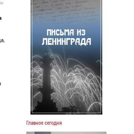
to
а
а,
н
Главное сегодня