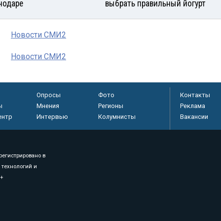
нодаре
выбрать правильный йогурт
Новости СМИ2
Новости СМИ2
Опросы
Фото
Контакты
ы
Мнения
Регионы
Реклама
ентр
Интервью
Колумнисты
Вакансии
регистрировано в
 технологий и
8+
.