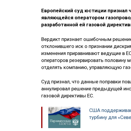
Европейский суд юстиции признал ч
являющейся оператором газопровод
разработанной ей газовой директив
Вердикт признает ошибочным решение
отклонившего иск о признании дискр
изменения приравнивают ведущие в Е
операторов резервировать половину м
отделять компанию, управляющую газ
Суд признал, что данные поправки пов
аннулировал решение предыдущей ин
газовой директивы ЕС.
США поддерживаю
турбину для «Сев