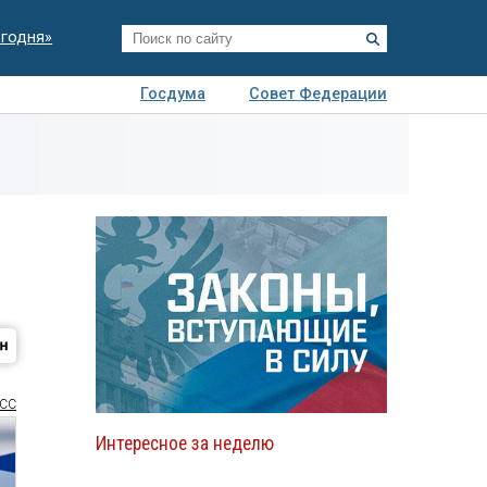
егодня»
Госдума
Совет Федерации
я
Авто
Недвижимость
Технологии
иза
СС
Интересное за неделю