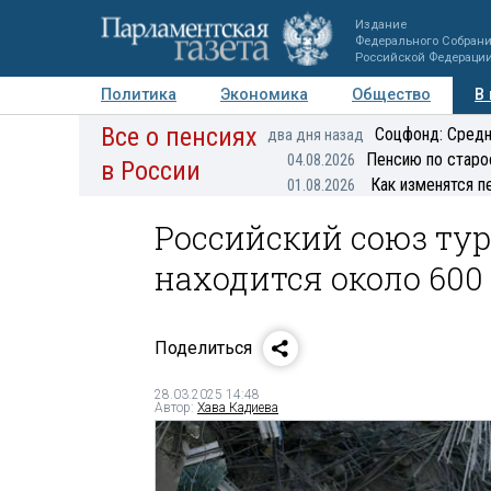
Издание
Федерального Собран
Российской Федераци
Политика
Экономика
Общество
В
Все о пенсиях
Фото
Авторы
Персоны
Мнения
Регионы
Соцфонд: Средн
два дня назад
Пенсию по старо
04.08.2026
в России
Как изменятся п
01.08.2026
Российский союз тур
находится около 600
Поделиться
28.03.2025 14:48
Автор:
Хава Кадиева