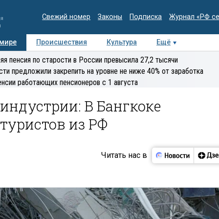
Свежий номер
Законы
Подписка
Журнал «РФ с
ия
и
 мире
Происшествия
Культура
Ещё
Медиацентр
Интервью
Колумнисты
Делова
яя пенсия по старости в России превысила 27,2 тысячи
эксперт
сти предложили закрепить на уровне не ниже 40% от заработка
енсии работающих пенсионеров с 1 августа
индустрии: В Бангкоке
 туристов из РФ
Читать нас в