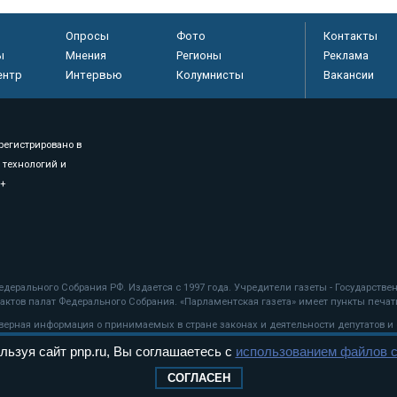
Опросы
Фото
Контакты
ы
Мнения
Регионы
Реклама
ентр
Интервью
Колумнисты
Вакансии
регистрировано в
 технологий и
8+
.
дерального Собрания РФ. Издается с 1997 года. Учредители газеты - Государств
ктов палат Федерального Собрания. «Парламентская газета» имеет пункты печати
оверная информация о принимаемых в стране законах и деятельности депутатов и
льзуя сайт pnp.ru, Вы соглашаетесь с
использованием файлов c
ехнологии
СОГЛАСЕН