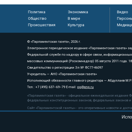
Политика
Экономика
Видео
Общество
В мире
Персон
Происшествия
Культура
Медиац
© «Парламентская газета», 2026 г.
Электронное периодическое издание «Парламентская газета» за
Федеральной службе по надзору в сфере связи, информационных
массовых коммуникаций (Роскомнадзор) 05 августа 2011 года. 1
Свидетельство о регистрации Эл № ФС77-46097
Учредитель — АНО «Парламентская газета»
Исполняющий обязанности главного редактора — Абдуллаев М.Р
Тел.: +7 (495) 637–69–79 E-mail:
pg@pnp.ru
«Парламентская газета» - официальное еженедельное издание Фе
федеральных конституционных законов, федеральных законов и а
Сайт «Парламентской газеты» - это оперативные новости и дост
«Парламентской газеты» активная ссылка на pnp.ru обязательна.
Испо
На информационном ресурсе применяются
рекомендательные т
Положение о защите персональных данных