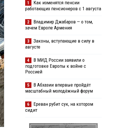
Как изменятся пенсии
1
работающих пенсионеров с 1 августа
Владимир Джабаров — о том,
2
зачем Европе Армения
Законы, вступающие в силу в
3
августе
В МИД России заявили о
4
подготовке Европы к войне с
Россией
В Абхазии впервые пройдёт
5
масштабный молодёжный форум
Ереван рубит сук, на котором
6
сидит