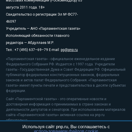
массовых коммуникаций (Роскомнадзор) 05
августа 2011 года. 18+
Свидетельство о регистрации Эл № ФС77-
46097
Учредитель — АНО «Парламентская газета»
Исполняющий обязанности главного
редактора — Абдуллаев М.Р.
Тел.: +7 (495) 637–69–79 E-mail:
pg@pnp.ru
«Парламентская газета» - официальное еженедельное издание
Федерального Собрания РФ. Издается с 1997 года. Учредители
газеты - Государственная Дума и Совет Федерации РФ. Официальный
публикатор федеральных конституционных законов, федеральных
законов и актов палат Федерального Собрания. «Парламентская
газета» имеет пункты печати и представительства в десяти субъектах
федерации.
Сайт «Парламентской газеты» - это оперативные новости и
достоверная информация о принимаемых в стране законах и
деятельности депутатов и сенаторов. При использовании материалов
сайта «Парламентской газеты» активная ссылка на pnp.ru
обязательна.
Используя сайт pnp.ru, Вы соглашаетесь с
На информационном ресурсе применяются
рекомендательные
использованием файлов cookie