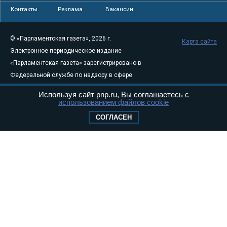
Контакты
Реклама
Вакансии
© «Парламентская газета», 2026 г.
Карта сайта
Электронное периодическое издание
«Парламентская газета» зарегистрировано в
Федеральной службе по надзору в сфере
связи, информационных технологий и
Используя сайт pnp.ru, Вы соглашаетесь с
массовых коммуникаций (Роскомнадзор) 05
использованием файлов cookie
августа 2011 года. 18+
СОГЛАСЕН
Свидетельство о регистрации Эл № ФС77-
46097
Учредитель — АНО «Парламентская газета»
Исполняющий обязанности главного
редактора — Абдуллаев М.Р.
Тел.: +7 (495) 637–69–79 E-mail:
pg@pnp.ru
«Парламентская газета» - официальное еженедельное издание
Федерального Собрания РФ. Издается с 1997 года. Учредители
газеты - Государственная Дума и Совет Федерации РФ. Официальный