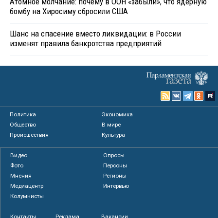
Атомное молчание: почему в ООН «забыли», что ядерную
бомбу на Хиросиму сбросили США
Шанс на спасение вместо ликвидации: в России
изменят правила банкротства предприятий
Политика
Экономика
Общество
В мире
Происшествия
Культура
Видео
Опросы
Фото
Персоны
Мнения
Регионы
Медиацентр
Интервью
Колумнисты
Контакты
Реклама
Вакансии