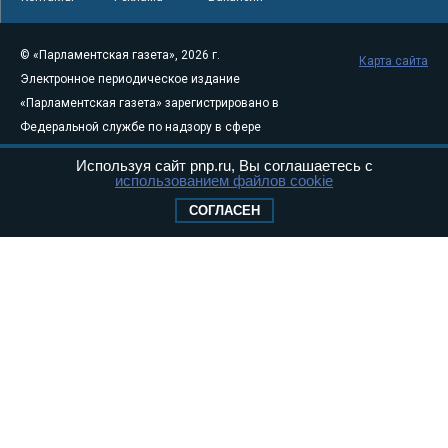
© «Парламентская газета», 2026 г.
Карта сайта
Электронное периодическое издание
«Парламентская газета» зарегистрировано в
Федеральной службе по надзору в сфере
связи, информационных технологий и
Используя сайт pnp.ru, Вы соглашаетесь с
массовых коммуникаций (Роскомнадзор) 05
использованием файлов cookie
августа 2011 года. 18+
СОГЛАСЕН
Свидетельство о регистрации Эл № ФС77-
46097
Учредитель — АНО «Парламентская газета»
Исполняющий обязанности главного
редактора — Абдуллаев М.Р.
Тел.: +7 (495) 637–69–79 E-mail:
pg@pnp.ru
«Парламентская газета» - официальное еженедельное издание
Федерального Собрания РФ. Издается с 1997 года. Учредители
газеты - Государственная Дума и Совет Федерации РФ. Официальный
публикатор федеральных конституционных законов, федеральных
законов и актов палат Федерального Собрания. «Парламентская