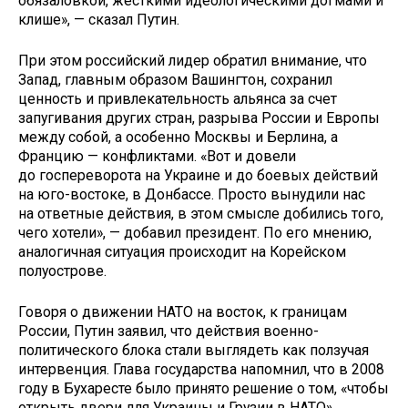
обязаловкой, жесткими идеологическими догмами и
клише», — сказал Путин.
При этом российский лидер обратил внимание, что
Запад, главным образом Вашингтон, сохранил
ценность и привлекательность альянса за счет
запугивания других стран, разрыва России и Европы
между собой, а особенно Москвы и Берлина, а
Францию — конфликтами. «Вот и довели
до госпереворота на Украине и до боевых действий
на юго-востоке, в Донбассе. Просто вынудили нас
на ответные действия, в этом смысле добились того,
чего хотели», — добавил президент. По его мнению,
аналогичная ситуация происходит на Корейском
полуострове.
Говоря о движении НАТО на восток, к границам
России, Путин заявил, что действия военно-
политического блока стали выглядеть как ползучая
интервенция. Глава государства напомнил, что в 2008
году в Бухаресте было принято решение о том, «чтобы
открыть двери для Украины и Грузии в НАТО».