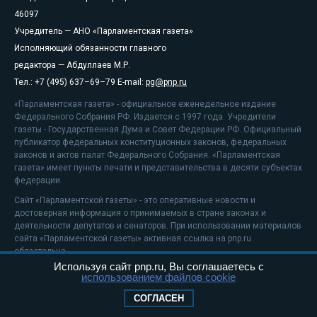
46097
Учредитель — АНО «Парламентская газета»
Исполняющий обязанности главного
редактора — Абдуллаев М.Р.
Тел.: +7 (495) 637–69–79 E-mail:
pg@pnp.ru
«Парламентская газета» - официальное еженедельное издание
Федерального Собрания РФ. Издается с 1997 года. Учредители
газеты - Государственная Дума и Совет Федерации РФ. Официальный
публикатор федеральных конституционных законов, федеральных
законов и актов палат Федерального Собрания. «Парламентская
газета» имеет пункты печати и представительства в десяти субъектах
федерации.
Сайт «Парламентской газеты» - это оперативные новости и
достоверная информация о принимаемых в стране законах и
деятельности депутатов и сенаторов. При использовании материалов
сайта «Парламентской газеты» активная ссылка на pnp.ru
обязательна.
Используя сайт pnp.ru, Вы соглашаетесь с
На информационном ресурсе применяются
рекомендательные
использованием файлов cookie
технологии
Положение о защите персональных данных
СОГЛАСЕН