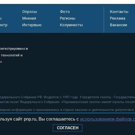
Опросы
Фото
Контакты
ы
Мнения
Регионы
Реклама
ентр
Интервью
Колумнисты
Вакансии
регистрировано в
 технологий и
8+
.
дерального Собрания РФ. Издается с 1997 года. Учредители газеты - Государств
ктов палат Федерального Собрания. «Парламентская газета» имеет пункты печати
оверная информация о принимаемых в стране законах и деятельности депутатов и
льзуя сайт pnp.ru, Вы соглашаетесь с
использованием файлов c
ехнологии
СОГЛАСЕН