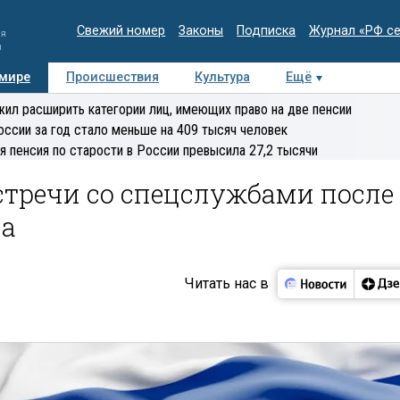
Свежий номер
Законы
Подписка
Журнал «РФ с
ия
и
 мире
Происшествия
Культура
Ещё
Медиацентр
Интервью
Колумнисты
Делова
ил расширить категории лиц, имеющих право на две пенсии
эксперт
оссии за год стало меньше на 409 тысяч человек
я пенсия по старости в России превысила 27,2 тысячи
стречи со спецслужбами после
па
Читать нас в