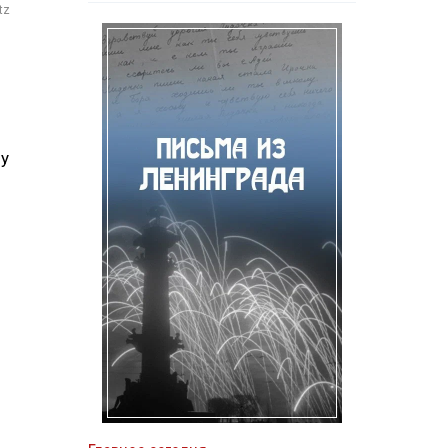
tz
лу