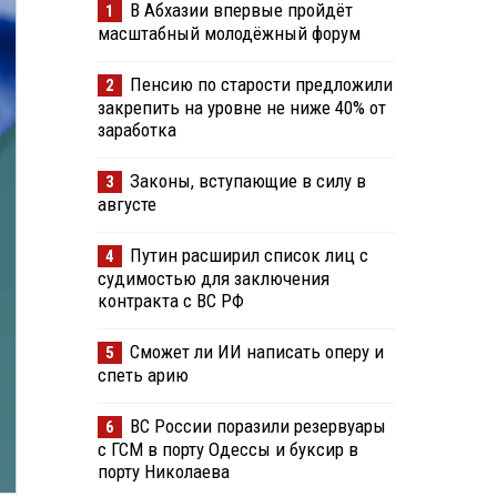
В Абхазии впервые пройдёт
1
масштабный молодёжный форум
Пенсию по старости предложили
2
закрепить на уровне не ниже 40% от
заработка
Законы, вступающие в силу в
3
августе
Путин расширил список лиц с
4
судимостью для заключения
контракта с ВС РФ
Сможет ли ИИ написать оперу и
5
спеть арию
ВС России поразили резервуары
6
с ГСМ в порту Одессы и буксир в
порту Николаева