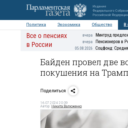
Издание
Федерального Собран
Российской Федераци
Политика
Экономика
Общество
В
Все о пенсиях
Фото
Авторы
Персоны
Мнения
Регионы
Минтруд предлож
вчера
Пенсионеров в Р
вчера
в России
Соцфонд: Средня
05.08.2026
Байден провел две в
покушения на Трам
Поделиться
16.07.2024 20:09
Автор:
Никита Валюженко