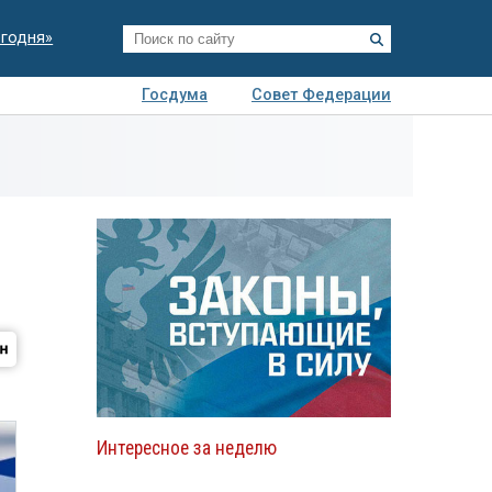
егодня»
Госдума
Совет Федерации
я
Авто
Недвижимость
Технологии
иза
Интересное за неделю