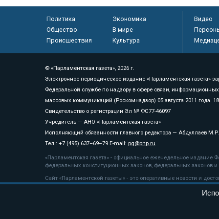
Политика
Экономика
Видео
Общество
В мире
Персон
Происшествия
Культура
Медиац
© «Парламентская газета», 2026 г.
Электронное периодическое издание «Парламентская газета» за
Федеральной службе по надзору в сфере связи, информационных
массовых коммуникаций (Роскомнадзор) 05 августа 2011 года. 1
Свидетельство о регистрации Эл № ФС77-46097
Учредитель — АНО «Парламентская газета»
Исполняющий обязанности главного редактора — Абдуллаев М.Р
Тел.: +7 (495) 637–69–79 E-mail:
pg@pnp.ru
«Парламентская газета» - официальное еженедельное издание Фе
федеральных конституционных законов, федеральных законов и а
Сайт «Парламентской газеты» - это оперативные новости и дост
«Парламентской газеты» активная ссылка на pnp.ru обязательна.
Испо
На информационном ресурсе применяются
рекомендательные т
Положение о защите персональных данных