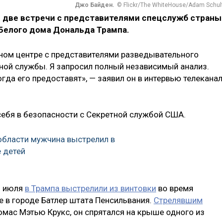
Джо Байден.
© Flickr/The WhiteHouse/Adam Schul
 две встречи с представителями спецслужб страны
 Белого дома Дональда Трампа.
нном центре с представителями разведывательного
тной службы. Я запросил полный независимый анализ.
огда его предоставят», — заявил он в интервью телекана
 себя в безопасности с Секретной службой США.
области мужчина выстрелил в
е детей
3 июля
в Трампа выстрелили из винтовки
во время
 в городе Батлер штата Пенсильвания.
Стрелявшим
мас Мэтью Крукс, он спрятался на крыше одного из