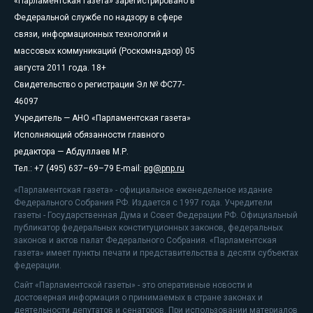
«Парламентская газета» зарегистрировано в
Федеральной службе по надзору в сфере
связи, информационных технологий и
массовых коммуникаций (Роскомнадзор) 05
августа 2011 года. 18+
Свидетельство о регистрации Эл № ФС77-
46097
Учредитель — АНО «Парламентская газета»
Исполняющий обязанности главного
редактора — Абдуллаев М.Р.
Тел.: +7 (495) 637–69–79 E-mail:
pg@pnp.ru
«Парламентская газета» - официальное еженедельное издание
Федерального Собрания РФ. Издается с 1997 года. Учредители
газеты - Государственная Дума и Совет Федерации РФ. Официальный
публикатор федеральных конституционных законов, федеральных
законов и актов палат Федерального Собрания. «Парламентская
газета» имеет пункты печати и представительства в десяти субъектах
федерации.
Сайт «Парламентской газеты» - это оперативные новости и
достоверная информация о принимаемых в стране законах и
деятельности депутатов и сенаторов. При использовании материалов