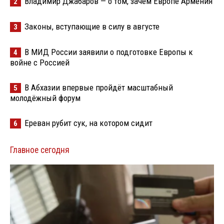
Владимир Джабаров — о том, зачем Европе Армения
2
Законы, вступающие в силу в августе
3
В МИД России заявили о подготовке Европы к
4
войне с Россией
В Абхазии впервые пройдёт масштабный
5
молодёжный форум
Ереван рубит сук, на котором сидит
6
Главное сегодня