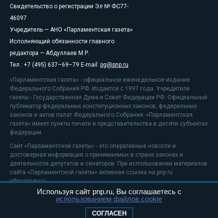
Свидетельство о регистрации Эл № ФС77-
46097
Учредитель — АНО «Парламентская газета»
Исполняющий обязанности главного
редактора — Абдуллаев М.Р.
Тел.: +7 (495) 637–69–79 E-mail:
pg@pnp.ru
«Парламентская газета» - официальное еженедельное издание
Федерального Собрания РФ. Издается с 1997 года. Учредители
газеты - Государственная Дума и Совет Федерации РФ. Официальный
публикатор федеральных конституционных законов, федеральных
законов и актов палат Федерального Собрания. «Парламентская
газета» имеет пункты печати и представительства в десяти субъектах
федерации.
Сайт «Парламентской газеты» - это оперативные новости и
достоверная информация о принимаемых в стране законах и
деятельности депутатов и сенаторов. При использовании материалов
сайта «Парламентской газеты» активная ссылка на pnp.ru
обязательна.
Используя сайт pnp.ru, Вы соглашаетесь с
На информационном ресурсе применяются
рекомендательные
использованием файлов cookie
технологии
Положение о защите персональных данных
СОГЛАСЕН