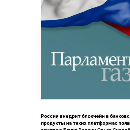
Россия внедрит блокчейн в банковс
продукты на таких платформах появя