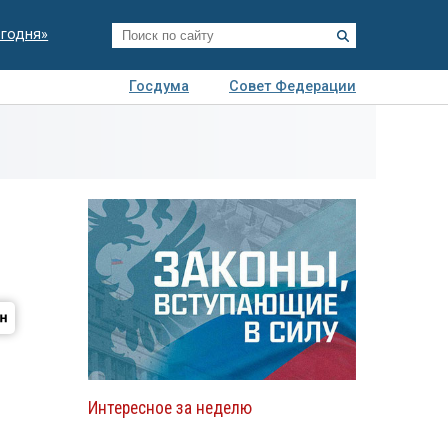
егодня»
Госдума
Совет Федерации
я
Авто
Недвижимость
Технологии
иза
Интересное за неделю