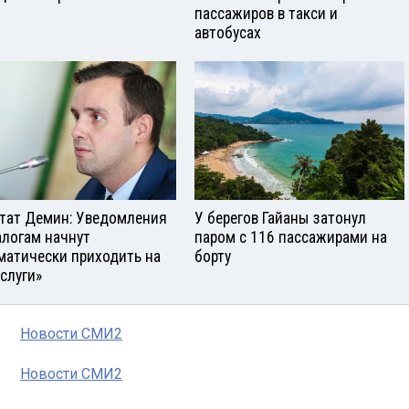
пассажиров в такси и
автобусах
тат Демин: Уведомления
У берегов Гайаны затонул
алогам начнут
паром с 116 пассажирами на
матически приходить на
борту
услуги»
Новости СМИ2
Новости СМИ2