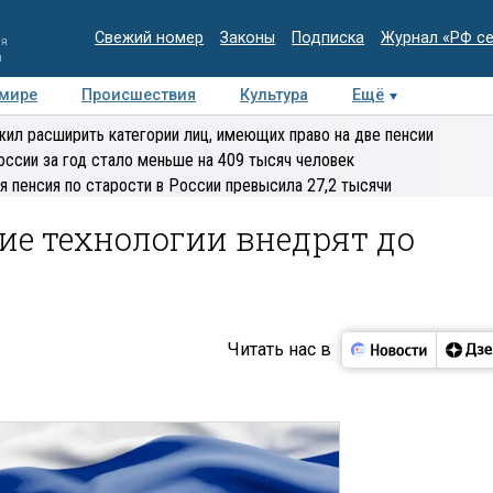
Свежий номер
Законы
Подписка
Журнал «РФ с
ия
и
 мире
Происшествия
Культура
Ещё
Медиацентр
Интервью
Колумнисты
Делова
ил расширить категории лиц, имеющих право на две пенсии
эксперт
оссии за год стало меньше на 409 тысяч человек
я пенсия по старости в России превысила 27,2 тысячи
ие технологии внедрят до
Читать нас в