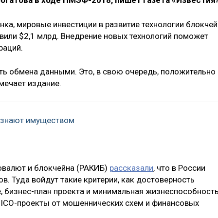
огатова в ходе ПМЭФ-2018, пишет газета «Известия»
нка, мировые инвестиции в развитие технологии блокчей
тавили $2,1 млрд. Внедрение новых технологий поможет
раций.
ть обмена данными. Это, в свою очередь, положительно
тмечает издание.
изнают имуществом
овалют и блокчейна (РАКИБ)
рассказали
, что в России
в. Туда войдут такие критерии, как достоверность
, бизнес-план проекта и минимальная жизнеспособност
ь ICO-проекты от мошеннических схем и финансовых