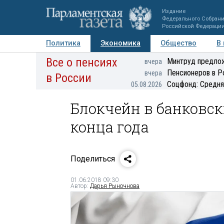
Издание
Федерального Собран
Российской Федераци
Политика
Экономика
Общество
В
Все о пенсиях
Фото
Авторы
Персоны
Мнения
Регионы
Минтруд предлож
вчера
Пенсионеров в Р
вчера
в России
Соцфонд: Средня
05.08.2026
Блокчейн в банковск
конца года
Поделиться
01.06.2018 09:30
Автор:
Дарья Рыночнова