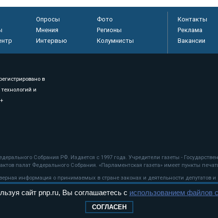
Опросы
Фото
Контакты
ы
Мнения
Регионы
Реклама
ентр
Интервью
Колумнисты
Вакансии
регистрировано в
 технологий и
8+
.
дерального Собрания РФ. Издается с 1997 года. Учредители газеты - Государств
ктов палат Федерального Собрания. «Парламентская газета» имеет пункты печати
оверная информация о принимаемых в стране законах и деятельности депутатов и
льзуя сайт pnp.ru, Вы соглашаетесь с
использованием файлов c
ехнологии
СОГЛАСЕН