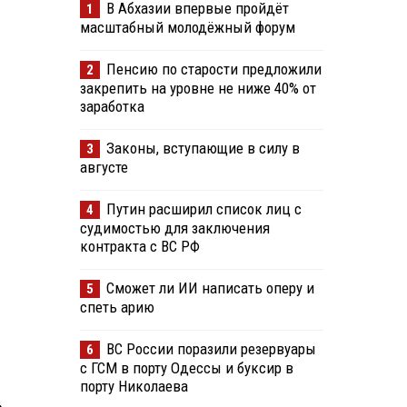
В Абхазии впервые пройдёт
1
масштабный молодёжный форум
Пенсию по старости предложили
2
закрепить на уровне не ниже 40% от
заработка
Законы, вступающие в силу в
3
августе
Путин расширил список лиц с
4
судимостью для заключения
контракта с ВС РФ
Сможет ли ИИ написать оперу и
5
спеть арию
ВС России поразили резервуары
6
с ГСМ в порту Одессы и буксир в
порту Николаева