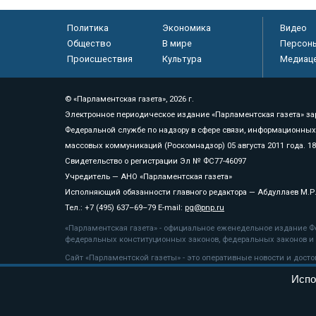
Политика
Экономика
Видео
Общество
В мире
Персон
Происшествия
Культура
Медиац
© «Парламентская газета», 2026 г.
Электронное периодическое издание «Парламентская газета» за
Федеральной службе по надзору в сфере связи, информационных
массовых коммуникаций (Роскомнадзор) 05 августа 2011 года. 1
Свидетельство о регистрации Эл № ФС77-46097
Учредитель — АНО «Парламентская газета»
Исполняющий обязанности главного редактора — Абдуллаев М.Р
Тел.: +7 (495) 637–69–79 E-mail:
pg@pnp.ru
«Парламентская газета» - официальное еженедельное издание Фе
федеральных конституционных законов, федеральных законов и а
Сайт «Парламентской газеты» - это оперативные новости и дост
«Парламентской газеты» активная ссылка на pnp.ru обязательна.
Испо
На информационном ресурсе применяются
рекомендательные т
Положение о защите персональных данных