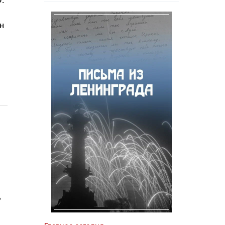
.
н
ь