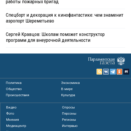
работы пожарных бригад
Спецборт и декорация к кинофантастике: чем знаменит
аэропорт Шереметьево
Сергей Кравцов: Школам поможет конструктор
программ для внеурочной деятельности
Политика
Экономика
Общество
В мире
Происшествия
Культура
Видео
Опросы
Фото
Персоны
Мнения
Регионы
Медиацентр
Интервью