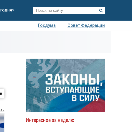
егодня»
Госдума
Совет Федерации
я
Авто
Недвижимость
Технологии
иза
.ru
Интересное за неделю