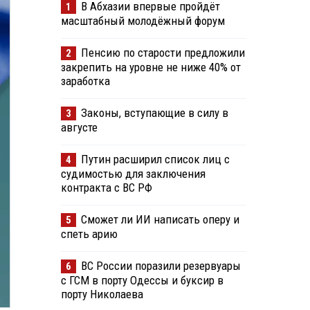
В Абхазии впервые пройдёт
1
масштабный молодёжный форум
Пенсию по старости предложили
2
закрепить на уровне не ниже 40% от
заработка
Законы, вступающие в силу в
3
августе
Путин расширил список лиц с
4
судимостью для заключения
контракта с ВС РФ
Сможет ли ИИ написать оперу и
5
спеть арию
ВС России поразили резервуары
6
с ГСМ в порту Одессы и буксир в
порту Николаева