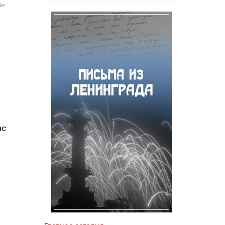
а»
нс