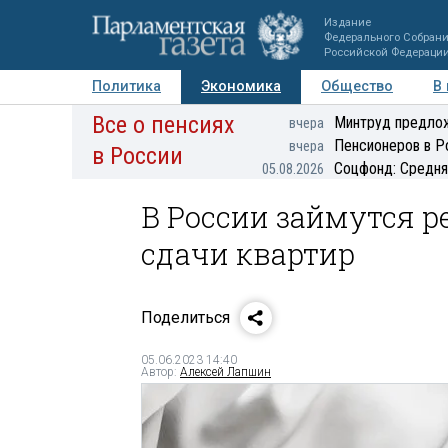
Издание
Федерального Собран
Российской Федераци
Политика
Экономика
Общество
В
Все о пенсиях
Фото
Авторы
Персоны
Мнения
Регионы
Минтруд предлож
вчера
Пенсионеров в Р
вчера
в России
Соцфонд: Средня
05.08.2026
В России займутся 
сдачи квартир
Поделиться
05.06.2023 14:40
Автор:
Алексей Лапшин