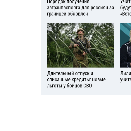
Порядок получения
Учит
загранпаспорта для россиян за
буду
границей обновлен
«Вет
Длительный отпуск и
Лили
списанные кредиты: новые
учит
льготы у бойцов СВО