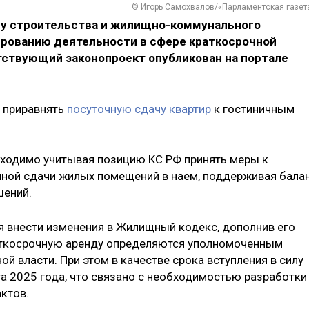
© Игорь Самохвалов/«Парламентская газет
у строительства и жилищно-коммунального
ированию деятельности в сфере краткосрочной
ствующий законопроект опубликован на портале
я приравнять
посуточную сдачу квартир
к гостиничным
бходимо учитывая позицию КС РФ принять меры к
чной сдачи жилых помещений в наем, поддерживая бала
шений.
я внести изменения в Жилищный кодекс, дополнив его
раткосрочную аренду определяются уполномоченным
й власти. При этом в качестве срока вступления в силу
та 2025 года, что связано с необходимостью разработки
ктов.