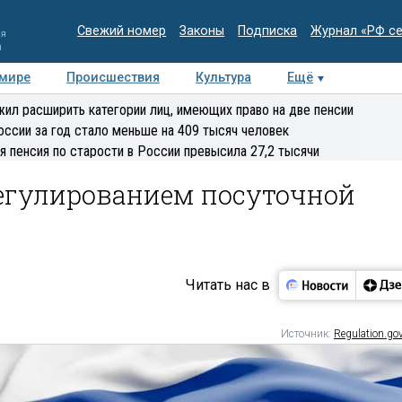
Свежий номер
Законы
Подписка
Журнал «РФ с
ия
и
 мире
Происшествия
Культура
Ещё
Медиацентр
Интервью
Колумнисты
Делова
ил расширить категории лиц, имеющих право на две пенсии
эксперт
оссии за год стало меньше на 409 тысяч человек
я пенсия по старости в России превысила 27,2 тысячи
регулированием посуточной
Читать нас в
Источник:
Regulation.gov