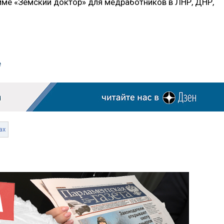
ме «Земский доктор» для медработников в ЛНР, ДНР,
е
ах