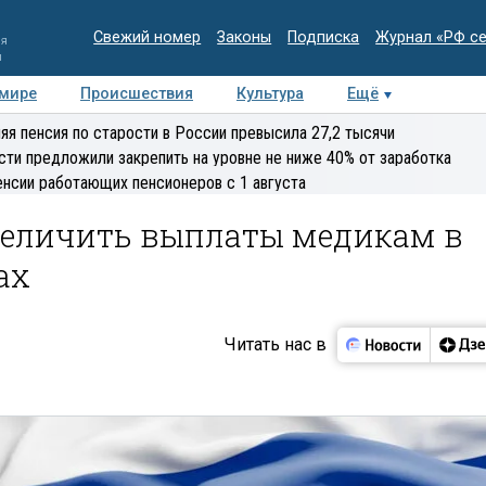
Свежий номер
Законы
Подписка
Журнал «РФ с
ия
и
 мире
Происшествия
Культура
Ещё
Медиацентр
Интервью
Колумнисты
Делова
яя пенсия по старости в России превысила 27,2 тысячи
эксперт
сти предложили закрепить на уровне не ниже 40% от заработка
енсии работающих пенсионеров с 1 августа
величить выплаты медикам в
ах
Читать нас в