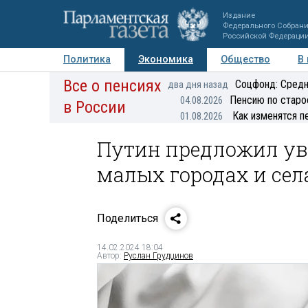
Издание
Федерального Собран
Российской Федераци
Политика
Экономика
Общество
В
Все о пенсиях
Фото
Авторы
Персоны
Мнения
Регионы
Соцфонд: Средн
два дня назад
Пенсию по старо
04.08.2026
в России
Как изменятся п
01.08.2026
Путин предложил у
малых городах и сел
Поделиться
14.02.2024 18:04
Автор:
Руслан Грудцинов