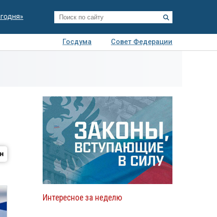
егодня»
Госдума
Совет Федерации
я
Авто
Недвижимость
Технологии
иза
Интересное за неделю