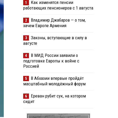
Как изменятся пенсии
1
работающих пенсионеров с 1 августа
Владимир Джабаров — о том,
2
зачем Европе Армения
Законы, вступающие в силу в
3
августе
В МИД России заявили о
4
подготовке Европы к войне с
Россией
В Абхазии впервые пройдёт
5
масштабный молодёжный форум
Ереван рубит сук, на котором
6
сидит