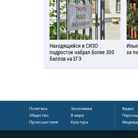
Находящийся в СИЗО
Илья
подросток набрал более 300
за п
баллов на ЕГЭ
Политика
Экономика
Видео
Общество
В мире
Персон
Происшествия
Культура
Медиац