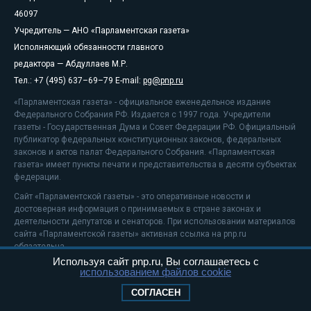
46097
Учредитель — АНО «Парламентская газета»
Исполняющий обязанности главного
редактора — Абдуллаев М.Р.
Тел.: +7 (495) 637–69–79 E-mail:
pg@pnp.ru
«Парламентская газета» - официальное еженедельное издание
Федерального Собрания РФ. Издается с 1997 года. Учредители
газеты - Государственная Дума и Совет Федерации РФ. Официальный
публикатор федеральных конституционных законов, федеральных
законов и актов палат Федерального Собрания. «Парламентская
газета» имеет пункты печати и представительства в десяти субъектах
федерации.
Сайт «Парламентской газеты» - это оперативные новости и
достоверная информация о принимаемых в стране законах и
деятельности депутатов и сенаторов. При использовании материалов
сайта «Парламентской газеты» активная ссылка на pnp.ru
обязательна.
Используя сайт pnp.ru, Вы соглашаетесь с
На информационном ресурсе применяются
рекомендательные
использованием файлов cookie
технологии
Положение о защите персональных данных
СОГЛАСЕН