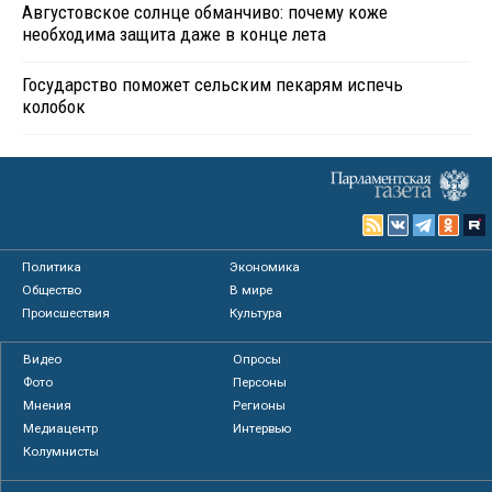
Августовское солнце обманчиво: почему коже
необходима защита даже в конце лета
Государство поможет сельским пекарям испечь
колобок
Политика
Экономика
Общество
В мире
Происшествия
Культура
Видео
Опросы
Фото
Персоны
Мнения
Регионы
Медиацентр
Интервью
Колумнисты