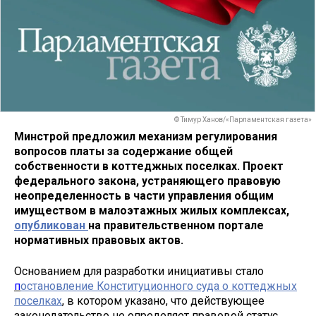
© Тимур Ханов/«Парламентская газета»
Минстрой предложил механизм регулирования
вопросов платы за содержание общей
собственности в коттеджных поселках. Проект
федерального закона, устраняющего правовую
неопределенность в части управления общим
имуществом в малоэтажных жилых комплексах,
опубликован
на правительственном портале
нормативных правовых актов.
Основанием для разработки инициативы стало
п
остановление Конституционного суда о коттеджных
поселках
, в котором указано, что действующее
законодательство не определяет правовой статус