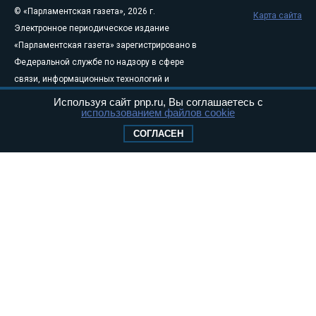
© «Парламентская газета», 2026 г.
Карта сайта
Электронное периодическое издание
«Парламентская газета» зарегистрировано в
Федеральной службе по надзору в сфере
связи, информационных технологий и
массовых коммуникаций (Роскомнадзор) 05
Используя сайт pnp.ru, Вы соглашаетесь с
использованием файлов cookie
августа 2011 года. 18+
Свидетельство о регистрации Эл № ФС77-
СОГЛАСЕН
46097
Учредитель — АНО «Парламентская газета»
Исполняющий обязанности главного
редактора — Абдуллаев М.Р.
Тел.: +7 (495) 637–69–79 E-mail:
pg@pnp.ru
«Парламентская газета» - официальное еженедельное издание
Федерального Собрания РФ. Издается с 1997 года. Учредители
газеты - Государственная Дума и Совет Федерации РФ. Официальный
публикатор федеральных конституционных законов, федеральных
законов и актов палат Федерального Собрания. «Парламентская
газета» имеет пункты печати и представительства в десяти субъектах
федерации.